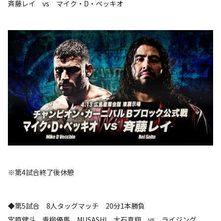
斉藤レイ vs マイク・D・ベッキオ
※第4試合終了後休憩
◆第5試合 8人タッグマッチ 20分1本勝負
宮原健斗 青柳優馬 MUSASHI 大石真翔 vs ライジング