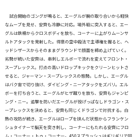
試合開始のゴングが鳴ると、エーグルが腕の取り合いから軽快
なムーブを見せ、安齊も冷静に対応。場外戦に突入すると、エー
グルは鉄柵からクロスボディを放ち、コーナーに上がりムーンサ
ルトアタックを発射した。得意の空中殺法で主導権を握ると、ヘ
ッドシザースからそのままグラウンドで顔面を締め上げていく。
劣勢が続いた安齊は、串刺しエルボーで流れを変えてフロント・
スープレックス。打点の高いドロップキックをクリーンヒットさ
せると、ジャーマン・スープレックスの態勢。しかし、エーグル
はバク宙で切り抜け、ダイビング・ニーアタックをズバリ。エル
ボーを打ち合うと、エーグルがヒザ蹴りを放ち、安齊もジャンピ
ング・ニー。追撃を防いだエーグルが投げっぱなしドラゴン・ス
ープレックスを決めると、安齊も同じくドラゴンで対抗する。白
熱の攻防が続き、エーグルはロープを挟んだ状態からフランケン
シュタイナーで脳天を突き刺し、コーナーにもたれる安齊にフロ
ム・コーナー・トゥ・コーナー。450スプラッシュはギリギリで回