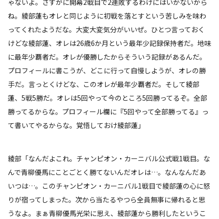
ゃないよ。さすがに開幕2戦目で2連敗するわけにはいかないから
ね。綾部蓮もオレと同じように初戦を落とすという苦しみを味わ
ってくれたようだな。大変大変気分がいいぜ。ひとつ言っておく
けどな綾部蓮、オレは26歳6か月という最年少記録保持者だ。地味
に最年少覇者だ。オレが優勝したからそういう記録があるんだ。
プロフィールに書こうが、どこに行って自慢しようが、オレの勝
手だ。言っとくけどな、このオレが最年少覇者だ。そして綾部
蓮、5戦5勝だ。オレは5回やって今のところ5回勝ってるぞ。全部
勝ってるからな。プロフィール欄に『5回やって全部勝ってる』っ
て書いてやるからな。覚悟しておけ綾部蓮」
綾部「なんだよこれ。チャンピオン・カーニバル公式戦1戦目。な
んで青柳優馬にことごとく勝てないんだオレは…。なんなんだあ
いつは…。このチャンピオン・カーニバル1戦目で綾部蓮の心に怒
りが宿ってしまった。次から当たるやつら全員無事に帰れると思
うなよ。まぁ青柳優馬光栄に思え、綾部蓮から勝利したというこ