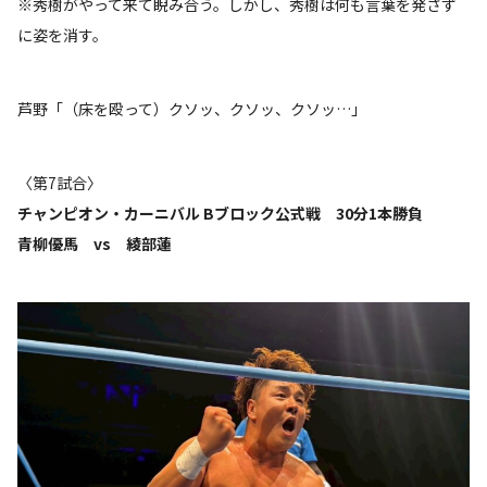
※秀樹がやって来て睨み合う。しかし、秀樹は何も言葉を発さず
に姿を消す。
芦野「（床を殴って）クソッ、クソッ、クソッ…」
〈第7試合〉
チャンピオン・カーニバル Bブロック公式戦 30分1本勝負
青柳優馬 vs 綾部蓮