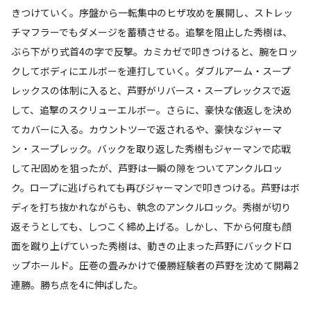
きつけていく。序盤から一転集中のヒザ攻めを展開し、ストレッ
チマフラーでもダメージを蓄積させる。追撃を阻止した秀樹は、
ぶら下がり式首4の字で反撃。カミカゼで叩きつけると、腕をロッ
クしてボディにエルボーを連打していく。ダブルアーム・スープ
レックスの体制に入ると、芦野がリバース・スープレックスで返
して、追撃のスクリューエルボー。さらに、豪快な俵返しを決め
てカバーに入る。カウントツーで返されるや、豪快なジャーマ
ン・スープレック。バックを取り返した秀樹もジャーマンで応戦
して卍固めを狙ったが、芦野は一瞬の隙をついてアンクルロッ
ク。ロープに逃げられても再びジャーマンで叩きつける。芦野はボ
ディを打ち抜かれながらも、執念のアンクルロック。秀樹が切り
返そうとしても、しつこく締め上げる。しかし、下から何度も顔
面を蹴り上げていった秀樹は、動きの止まった芦野にバックドロ
ップホールド。圧巻の畳みかけで優勝経験者の芦野を沈めて開幕2
連勝。勝ち点を4に伸ばした。