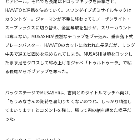
とアピール。それでも長尾はドロップキックを直撃させ、
HAYATOと連携を決めていく。スワンダイブ式ミサイルキックは
カウントツー。ジャーマンが不発に終わってもノーザンライト・
スープレックスに切り替え、金星奪取を狙うが、スリーカウント
は奪えない。MUSASHIが強烈なチョップをブチ込み、垂直落下式
ブレーンバスター。HAYATOのカットに救われた長尾だが、リング
中央で逆エビ固めを決められてしまう。MUSASHIは腕をロックし
たまま足をクロスして締め上げるジャベ「トゥルトゥーラ」で粘
る長尾からギブアップを奪った。
バックステージでMUSASHIは、吉岡とのタイトルマッチへ向け、
「もうみなさんの期待を裏切りたくないのでね、しっかり精進し
てまいります」とコメントを残し、勝って兜の緒を締めた様子だ
った。