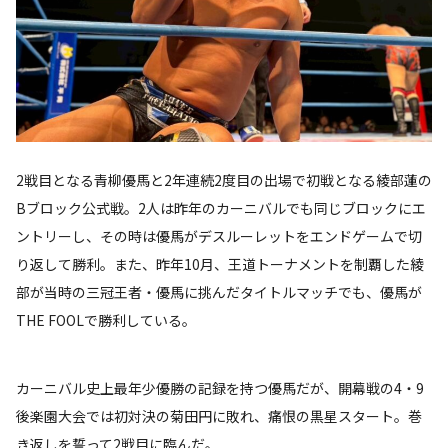
2戦目となる青柳優馬と2年連続2度目の出場で初戦となる綾部蓮の
Bブロック公式戦。2人は昨年のカーニバルでも同じブロックにエ
ントリーし、その時は優馬がデスルーレットをエンドゲームで切
り返して勝利。また、昨年10月、王道トーナメントを制覇した綾
部が当時の三冠王者・優馬に挑んだタイトルマッチでも、優馬が
THE FOOLで勝利している。
カーニバル史上最年少優勝の記録を持つ優馬だが、開幕戦の4・9
後楽園大会では初対決の菊田円に敗れ、痛恨の黒星スタート。巻
き返しを誓って2戦目に臨んだ。