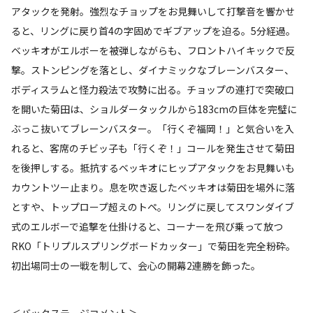
アタックを発射。強烈なチョップをお見舞いして打撃音を響かせ
ると、リングに戻り首4の字固めでギブアップを迫る。5分経過。
ベッキオがエルボーを被弾しながらも、フロントハイキックで反
撃。ストンピングを落とし、ダイナミックなブレーンバスター、
ボディスラムと怪力殺法で攻勢に出る。チョップの連打で突破口
を開いた菊田は、ショルダータックルから183cmの巨体を完璧に
ぶっこ抜いてブレーンバスター。「行くぞ福岡！」と気合いを入
れると、客席のチビッ子も「行くぞ！」コールを発生させて菊田
を後押しする。抵抗するベッキオにヒップアタックをお見舞いも
カウントツー止まり。息を吹き返したベッキオは菊田を場外に落
とすや、トップロープ超えのトペ。リングに戻してスワンダイブ
式のエルボーで追撃を仕掛けると、コーナーを飛び乗って放つ
RKO「トリプルスプリングボードカッター」で菊田を完全粉砕。
初出場同士の一戦を制して、会心の開幕2連勝を飾った。