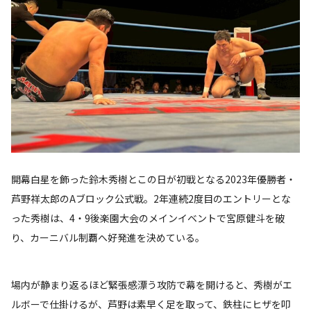
開幕白星を飾った鈴木秀樹とこの日が初戦となる2023年優勝者・
芦野祥太郎のAブロック公式戦。2年連続2度目のエントリーとな
った秀樹は、4・9後楽園大会のメインイベントで宮原健斗を破
り、カーニバル制覇へ好発進を決めている。
場内が静まり返るほど緊張感漂う攻防で幕を開けると、秀樹がエ
ルボーで仕掛けるが、芦野は素早く足を取って、鉄柱にヒザを叩