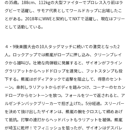
の35歳。188cm、112kgの大型ファイターでプロレス入り前はラ
グビーで活躍し、サモア代表としてワールドカップに出場したこ
とがある。2018年にWWEと契約してNXTで活躍し、現在はフリー
として活動している。
４・9後楽園大会の10人タッグマッチに続いての激突となった2
人。ロックアップでは羆嵐がロープに押し込み、クリーンブレイ
クから雄叫び。壮絶な肉弾戦に発展すると、ザイオンがフライン
グラリアットからヘッドドロップを連発し、フットスタンプも投
下する。羆嵐はボディアタックで追撃を阻止して、得意のセント
ーン。串刺しラリアットからボディを踏みつけ、コーナーのセカン
ドロープからセントーンを放つ。フォールをツーで返されると、ア
ルゼンチンバックブリーカーで担ぎ上げた。5分経過。スリーパー
を決めて抜け出したザイオンは、羆嵐の腕をクロスして締めあげ
て抵抗。打撃の連打からヘッドバットもラリアットを被弾。羆嵐
が埼玉に乾杯！でフィニッシュを狙ったが、ザイオンはデスバレ