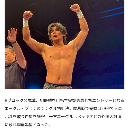
Bブロック公式戦、初優勝を目指す安齊勇馬と初エントリーとなる
エーグル・ブランのシングル初対決。開幕戦で安齊は99秒で大森
北斗を破り白星を獲得。一方エーグルはベッキオとの外国人対決
に敗れ開幕黒星となった。