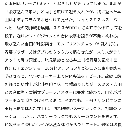
た本田は「かっこいい…」と漏らしヒザをついてしまう。北斗が
「飛び込んで来い」と両手を広げて迎え入れたが、我に返った本
田はボディスラムで叩きつけて見せた。レイとスミスはスーパー
ヘビー級の肉弾戦を展開。スミスがDDTからギロチンドロップを
投下。避けたレイがジュンとの合体攻撃を狙うが不発に終わる。
飛び込んだ吉田が地獄突き、モンゴリアンチョップの乱れ打ち。
斉藤ブラザーズはダブルのタックルで黙らせたが、スミスがラリ
アットで弾き飛ばし、地元凱旋となる井上（福岡県久留米市出
身）にチェンジする。10分経過。スミス組がジュンに集中砲火を
浴びせると、北斗がコーナー上で合体殺法をアピール。故郷に錦
を飾りたい井上が北斗を叩き落して横取りしたが、スミス・吉田
との合体型・雪崩式ブレーンバスターは失敗に終わり、自分がパ
ワーボムで叩きつけられる形に。それでも、三冠チャンピオンに
玉砕覚悟で挑んだ井上は、切れ味鋭いスープレックス、打撃のラ
ッシュ。しかし、バズソーキックでもスリーカウントを奪えず、
猛攻を耐え抜いたレイが猛烈な連打からラリアット。最後は必殺