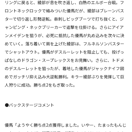
リングに戻ると、綾部が息を吹き返し、白熱のエルボー合戦。フ
ロントネックロックで絡みついた優馬だが、綾部はブレーンバス
ターで切り返し形勢逆転。串刺しビッグブーツで打ち抜くと、ジ
ャンピング・ネックブリーカーで追撃を仕掛ける。さらにアイア
ンメイデンを狙うが、必死に抵抗した優馬が丸め込みを次々に決
めていく。落ち着いて肩を上げた綾部は、フルネルソンバスター
でシャットアウト。優馬がデスルーレットを阻止しても、投げっ
ぱなしのドラゴン・スープレックスをお見舞い。さらに、トドメ
のデスルーレットを狙ったが、着地した優馬がジャックナイフ固
めでガッチリ抑え込み大逆転勝利。キラー綾部ぶりを発揮して巨
人狩りに成功。勝ち点2をもぎ取った。
●バックステージコメント
優馬「ようやく勝ち点2点獲得しました。いやー、たまったもんじ