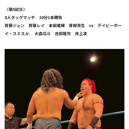
〈第5試合〉
8人タッグマッチ 20分1本勝負
斉藤ジュン 斉藤レイ 本田竜輝 青柳亮生 vs デイビーボー
イ・スミスJr. 大森北斗 吉田隆司 井上凌