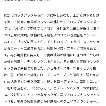
綾部はロックアップからロープに押し込むと、上から見下ろし頭
を撫でて挑発。優馬がタックルの連打からドロップキックを放っ
ても、受け流して突進でなぎ倒す。場外戦では優馬が鉄柱に叩き
つけ反撃に成功。鉄柵にも何度もぶつけていき試合をコントロー
ルする。リングに戻るとギロチンドロップ、エルボースマッシュ
からコーナーに飛び乗るが、綾部がドロップキックで撃ち落と
す。再び場外戦に突入し、今度は綾部が鉄柵に叩きつけ、やられ
た分を倍返し。先にリングに上がると、足を組んで寝転びリング
インを待つ余裕まで見せた。ショルダースルーで高々とぶん投
げ、逆エビ固めで捕獲。ロープエスケープした優馬は、鮮やかな
丸め込みでピンチを脱出し、鋭いドロップキック。串刺しエルボ
ーを叩き込むと、「投げるぞ！」とブレーンバスターの体制に入
る。投げ切ることはできなかったが、再びドロップキックをヒッ
トさせ、場外の綾部を追いかけ鉄柱へのフェイスクラッシャー。