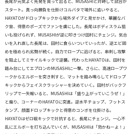
長尾が元気よく先発を買って出ると、MUSASHIと対峙して試合が
スタート。真っ向勝負を仕掛けコルバタで場外に追いやると、
HAYATOがドロップキックから場外ダイブと見せかけ、華麗なバ
ク宙、得意のポーズでファンを虜にした。長尾はボディスラム狙
いも投げられず、MUSASHIが逆に叩きつけ田村にチェンジ。気合
いを入れ直した長尾は、田村に食らいついていったが、逆エビ固
めを極められ劣勢が続く。自力でロープに逃げると、串刺し攻撃
を阻止してミサイルキックで逆襲。代わったHAYATOは、田村を
踏み台にしてエプロンのMUSASHIに一撃。さらに、高速ロープワ
ークからエルボーを突き刺すと、マットを踏み鳴らしてドロップ
キックからフェイスクラッシャーを決めていく。田村がバックフ
リップで一矢報いると、MUSASHIは「盛り上がっていこうぜ！」
と煽り、コーナーのHAYATOに突進。逆水平チョップ、フットス
タンプ、顔面ドロップキックと得意のコンボを仕掛ける。
HAYATOはゼロ戦キックで対抗すると、長尾にチェンジ。一心不
乱にエルボーを打ち込んでいくが、MUSASHIは「効かねーよ！」