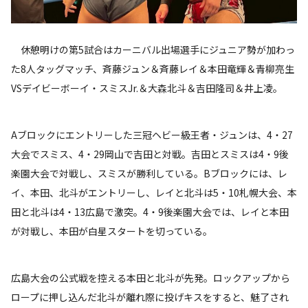
休憩明けの第5試合はカーニバル出場選手にジュニア勢が加わっ
た8人タッグマッチ、斉藤ジュン＆斉藤レイ＆本田竜輝＆青柳亮生
VSデイビーボーイ・スミスJr.＆大森北斗＆吉田隆司＆井上凌。
Aブロックにエントリーした三冠ヘビー級王者・ジュンは、4・27
大会でスミス、4・29岡山で吉田と対戦。吉田とスミスは4・9後
楽園大会で対戦し、スミスが勝利している。Bブロックには、レ
イ、本田、北斗がエントリーし、レイと北斗は5・10札幌大会、本
田と北斗は4・13広島で激突。4・9後楽園大会では、レイと本田
が対戦し、本田が白星スタートを切っている。
広島大会の公式戦を控える本田と北斗が先発。ロックアップから
ロープに押し込んだ北斗が離れ際に投げキスをすると、魅了され