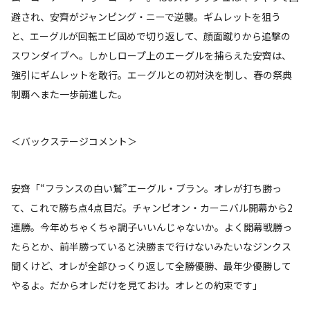
避され、安齊がジャンピング・ニーで逆襲。ギムレットを狙う
と、エーグルが回転エビ固めで切り返して、顔面蹴りから追撃の
スワンダイブへ。しかしロープ上のエーグルを捕らえた安齊は、
強引にギムレットを敢行。エーグルとの初対決を制し、春の祭典
制覇へまた一歩前進した。
＜バックステージコメント＞
安齊「“フランスの白い鷲”エーグル・ブラン。オレが打ち勝っ
て、これで勝ち点4点目だ。チャンピオン・カーニバル開幕から2
連勝。今年めちゃくちゃ調子いいんじゃないか。よく開幕戦勝っ
たらとか、前半勝っていると決勝まで行けないみたいなジンクス
聞くけど、オレが全部ひっくり返して全勝優勝、最年少優勝して
やるよ。だからオレだけを見ておけ。オレとの約束です」