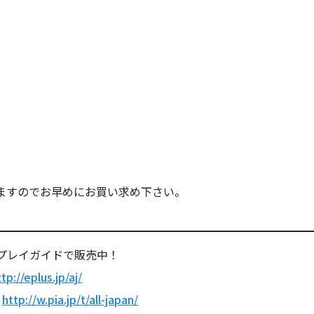
ますのでお早めにお買い求め下さい。
で各プレイガイドで販売中！
tp://eplus.jp/aj/
】
http://w.pia.jp/t/all-japan/