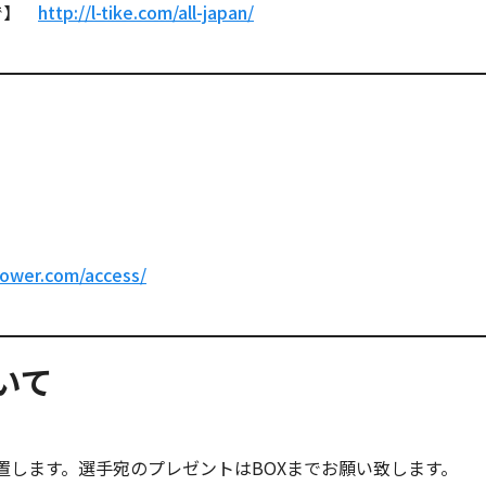
まで】
http://l-tike.com/all-japan/
ower.com/access/
いて
置します。選手宛のプレゼントはBOXまでお願い致します。