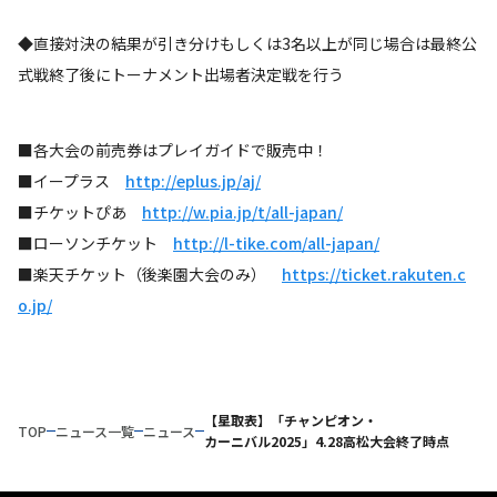
◆直接対決の結果が引き分けもしくは3名以上が同じ場合は最終公
式戦終了後にトーナメント出場者決定戦を行う
■各大会の前売券はプレイガイドで販売中！
■イープラス
http://eplus.jp/aj/
■チケットぴあ
http://w.pia.jp/t/all-japan/
■ローソンチケット
http://l-tike.com/all-japan/
■楽天チケット（後楽園大会のみ）
https://ticket.rakuten.c
o.jp/
【星取表】「チャンピオン・
TOP
ニュース一覧
ニュース
カーニバル2025」4.28高松大会終了時点