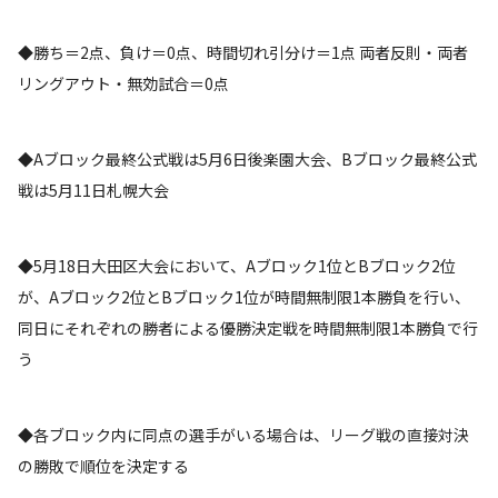
◆勝ち＝2点、負け＝0点、時間切れ引分け＝1点 両者反則・両者
リングアウト・無効試合＝0点
◆Aブロック最終公式戦は5月6日後楽園大会、Bブロック最終公式
戦は5月11日札幌大会
◆5月18日大田区大会において、Aブロック1位とBブロック2位
が、Aブロック2位とBブロック1位が時間無制限1本勝負を行い、
同日にそれぞれの勝者による優勝決定戦を時間無制限1本勝負で行
う
◆各ブロック内に同点の選手がいる場合は、リーグ戦の直接対決
の勝敗で順位を決定する