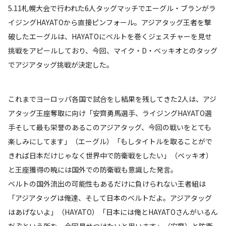
5.11札幌大会で行われた6人タッグマッチでエーグル・ブランがラ
イジングHAYATOから直接ピンフォール。アジアタッグ王者を撃
破したエーグルは、HAYATOにベルトを巻くジェスチャーを見せ
挑戦をアピールしており、今回、マイク・D・ベッキオとのタッグ
でアジアタッグ挑戦が決定した。
これまでヨーロッパ各国で試合をし結果を残してきた2人は、アジ
アタッグ王座奪取に向け「安齊勇馬選手、ライジングHAYATO選
手そして最も栄誉のあるこのアジアタッグ、今回の戦いをとても
楽しみにしてます」（エーグル）「もしタイトルを取ることがで
きれば日本だけじゃなく世界中で防衛戦をしたい」（ベッキオ）
と王座獲得の暁には国外での防衛戦も意識した発言。
ベルトの国外流出の可能性もあるだけに負けられない王者組は
「アジアタッグは俺達、そして日本のベルトだよ。アジアタッグ
はあげないよ」（HAYATO）「日本には俺とHAYATOさんがいるん