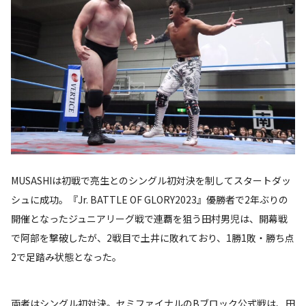
MUSASHIは初戦で亮生とのシングル初対決を制してスタートダッ
シュに成功。『Jr. BATTLE OF GLORY2023』優勝者で2年ぶりの
開催となったジュニアリーグ戦で連覇を狙う田村男児は、開幕戦
で阿部を撃破したが、2戦目で土井に敗れており、1勝1敗・勝ち点
2で足踏み状態となった。
両者はシングル初対決。セミファイナルのBブロック公式戦は、田