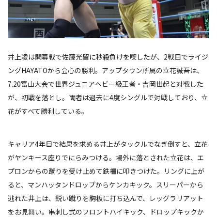
井上凌は開幕戦で佐藤光留に秒殺負けを喫したが、2戦目でライジ
ングHAYATOから会心の勝利。アップタウン所属の立花誠吾は、
7.20富山大会で世界ジュニアヘビー級王者・吉岡世起と対戦した
が、初戦を落とし。両者は過去に4度シングルで対戦しており、立
花がすべて勝利している。
キャリア4年目で結果を求める井上がタックルでなぎ倒すと、立花
がヤンキース座りでにらみつける。場外に落とされた立花は、エ
プロンからの蹴りを受け止めて鉄柵に叩きつけた。リングに上が
ると、マンハッタンドロップからケンカキック。スリーパーから
逃れた井上は、鋭い蹴りを胸板に打ち込んで、レッグラリアット
をお見舞い。串刺し式のフロントハイキック、ドロップキックか