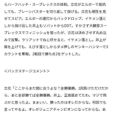
らハーフハッチ・スープレックスの体制。立花がエルボーで抵抗
しても、ブレーンバスターを切り返して投げる。立花も根性を見
せてスピア。エルボーの連打からバックドロップ。イケメン落と
しから抜け出した井上もソバットからDDT。すかさず大観音スー
プレックスでフィニッシュを狙ったが、立花は決めさせず丸め込
みで反撃。ラリアットでねじ伏せると、イケメン落とし。井上が
肩を上げても、えびす落としからダメ押しのヤンキーハンマーで3
カウントを奪取。2戦目で勝ち点2をゲットした。
＜バックステージコメント＞
立花「ここからまだ間に合うよな？全勝優勝。1回負けただけだか
ら、あと全部勝てば全勝優勝。井上、正直舐めてたわ。マジで飛
ぶかと思ったよ。まぁいい、勝ったのはオレだからな。何回でも
言ってやるよ。オレがジュニアチャンピオンになってからな。あ