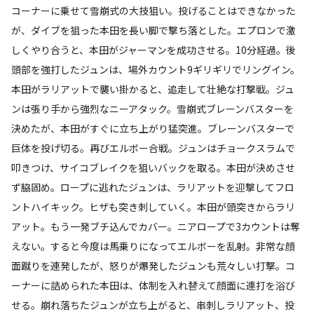
コーナーに乗せて雪崩式の大技狙い。投げることはできなかった
が、ダイブを狙った本田を長い脚で撃ち落とした。エプロンで激
しくやり合うと、本田がジャーマンを成功させる。10分経過。後
頭部を強打したジュンは、場外カウント9ギリギリでリングイン。
本田がラリアットで襲い掛かると、追走して壮絶な打撃戦。ジュ
ンは張り手から強烈なニーアタック。雪崩式ブレーンバスターを
決めたが、本田がすぐに立ち上がり猛突進。ブレーンバスターで
巨体を投げ切る。再びエルボー合戦。ジュンはチョークスラムで
叩きつけ、サイコブレイクを狙いバックを取る。本田が決めさせ
ず脇固め。ロープに逃れたジュンは、ラリアットを迎撃してフロ
ントハイキック。ヒザも突き刺していく。本田が頭突きからラリ
アット。もう一発ブチ込んでカバー。ニアロープで3カウントは奪
えない。すると今度は馬乗りになってエルボーを乱射。非常な顔
面蹴りを連発したが、怒りが爆発したジュンも荒々しい打撃。コ
ーナーに詰められた本田は、体制を入れ替えて顔面に連打を浴び
せる。崩れ落ちたジュンが立ち上がると、串刺しラリアット、投