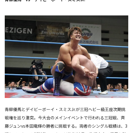
青柳優馬とデイビーボーイ・スミスJr.が三冠ヘビー級王座次期挑
戦権を巡り激突。今大会のメインイベントで行われる三冠戦、斉
藤ジュンvs本田竜輝の勝者に挑戦する。両者のシングル戦績は、3