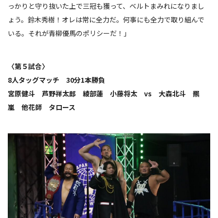
っかりと守り抜いた上で三冠も獲って、ベルトまみれになりまし
ょう。鈴木秀樹！オレは常に全力だ。何事にも全力で取り組んで
いる。それが青柳優馬のポリシーだ！」
〈第５試合〉
8人タッグマッチ 30分1本勝負
宮原健斗 芦野祥太郎 綾部蓮 小藤将太 vs 大森北斗 羆
嵐 他花師 タロース