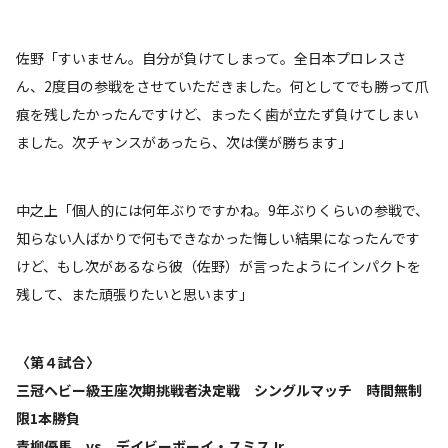
佐野「すいません。自分が負けてしまって。全日本プロレスさ
ん、2度目の参戦をさせていただきました。何としてでも勝って爪
痕を残したかったんですけど、まったく歯が立たず負けてしまい
ました。次チャンスがあったら、次は僕が勝ちます」
中之上「個人的には何年ぶりですかね。9年ぶりくらいの参戦で、
知らない人ばかりで何もできなかった悔しい結果になったんです
けど、もし次があるなら彼（佐野）が言ったようにインパクトを
残して、また頑張りたいと思います」
〈第４試合〉
三冠ヘビー級王座次期挑戦者決定戦 シングルマッチ 時間無制
限1本勝負
青柳優馬 vs デイビーボーイ・スミスJr.