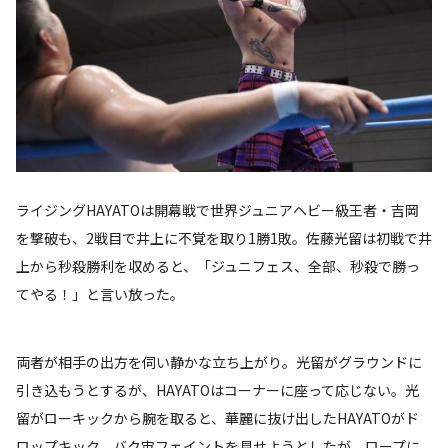
ライジングHAYATOは開幕戦で世界ジュニアヘビー級王者・吉岡
を撃破も、2戦目で井上に不覚を取り1勝1敗。佐藤光留は初戦で井
上から秒殺勝利を収めると、「ジュニフェス、全部、秒殺で勝っ
てやる！」と言い放った。
両者が相手の出方を伺い静かな立ち上がり。光留がグラウンドに
引き込もうとするが、HAYATOはコーナーに座って応じない。光
留がローキックから腕を取ると、華麗に抜け出したHAYATOがド
ロップキック。バク宙フェイントを見せようとしたが、ロープに