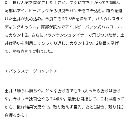
た。負けん気を爆発させた土井が、すぐに立ち上がって打撃戦。
阿部はアイルビーバックから伊良部パンチをブチ込む。蹴りを避
けた土井が丸め込み。今度こそDOI555を決めて、バカタレスライ
ディングキックへ。阿部が読んでアイルビーバック式ハムロール
もカウント2。さらにフランケンシュタイナーで飛びついたが、土
井は勢いを利用してひっくり返し、カウント3つ。2勝目を挙げ
て、勝ち点を4に伸ばした。
＜バックステージコメント＞
土井「勝ちは勝ちや。どんな勝ち方でも3つ入ったら勝ちは勝ち
や。今オレ単独首位やろ？4点や。最後を目指して、これは獲って
から、後は結果次第やで。取り敢えず目先、あと1試合、残り1試
合獲るから」