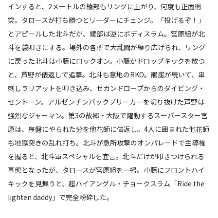
インすると、2メートルの綾部もリングに上がり、何度も正面衝
突。タロースが打ち勝つとリーダーにチェンジ。「投げるぞ！」
とアピールした北斗だが、綾部は逆にボディスラム。宮原組が北
斗を袋叩きにする。場外の各所で大乱闘が繰り広げられ、リング
に戻った北斗は小藤にロックオン。小藤がドロップキックを放つ
と、芦野が俵返しで追撃。北斗も意地のRKO。羆嵐が続いて、串
刺しラリアットを叩き込み、セカンドロープからのダイビング・
セントーン。アルゼンチンバックブリーカーを切り抜けた芦野は
強烈なジャーマン。第3の故郷・大阪で躍動するスーパースター宮
原は、序盤にやられた分を他花師に倍返し。4人に囲まれた他花師
も地獄突きの乱れ打ち。北斗が急所攻撃のオンパレードで主導権
を握ると、北斗軍スペシャルを宜言。北斗だけが叩きつけられる
事態となったが、タロースが宮原組を一掃。小藤にフロントハイ
キックを見舞うと、超ハイアングル・チョークスラム「Ride the
lighten daddy」で完全粉砕した。