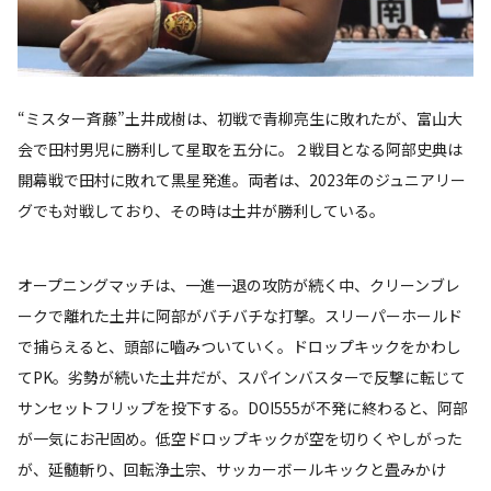
“ミスター斉藤”土井成樹は、初戦で青柳亮生に敗れたが、富山大
会で田村男児に勝利して星取を五分に。２戦目となる阿部史典は
開幕戦で田村に敗れて黒星発進。両者は、2023年のジュニアリー
グでも対戦しており、その時は土井が勝利している。
オープニングマッチは、一進一退の攻防が続く中、クリーンブレ
ークで離れた土井に阿部がバチバチな打撃。スリーパーホールド
で捕らえると、頭部に嚙みついていく。ドロップキックをかわし
てPK。劣勢が続いた土井だが、スパインバスターで反撃に転じて
サンセットフリップを投下する。DOI555が不発に終わると、阿部
が一気にお卍固め。低空ドロップキックが空を切りくやしがった
が、延髄斬り、回転浄土宗、サッカーボールキックと畳みかけ