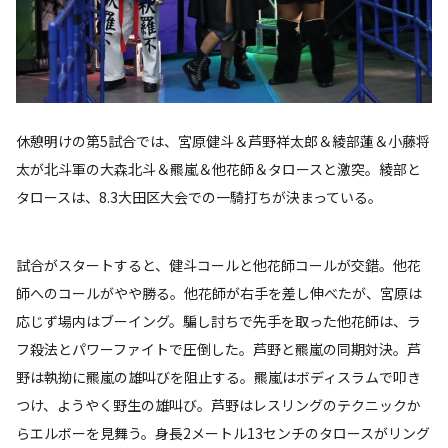
休憩明けの第5試合では、宮原健斗＆芦野祥太郎＆綾部蓮＆小藤将
太が北斗軍の大森北斗＆羆嵐＆他花師＆タロースと激突。綾部と
タロースは、8.3大田区大会での一騎打ちが決まっている。
試合がスタートすると、健斗コールと他花師コールが交錯。他花
師へのコールがやや勝る。他花師が右手を差し伸べたが、宮原は
応じず場内はブーイング。騙し討ちで先手を取った他花師は、ラ
フ殺法とパワーファイトで圧倒した。芦野と羆嵐の同期対決。芦
野は執拗に羆嵐の雄叫びを阻止する。羆嵐はボディスラムで叩き
つけ、ようやく野生の雄叫び。芦野はレスリングのテクニックか
らエルボーを見舞う。身長2メートル13センチのタロースがリング