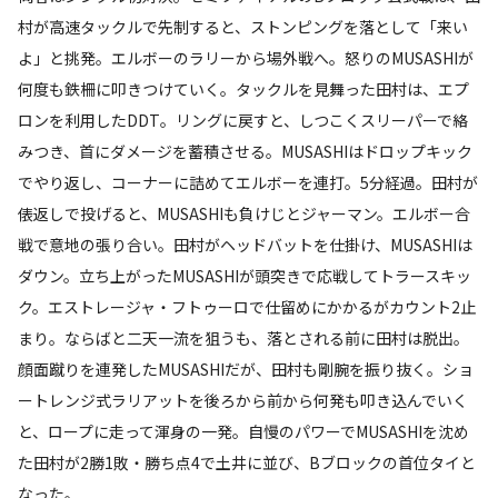
村が高速タックルで先制すると、ストンピングを落として「来い
よ」と挑発。エルボーのラリーから場外戦へ。怒りのMUSASHIが
何度も鉄柵に叩きつけていく。タックルを見舞った田村は、エプ
ロンを利用したDDT。リングに戻すと、しつこくスリーパーで絡
みつき、首にダメージを蓄積させる。MUSASHIはドロップキック
でやり返し、コーナーに詰めてエルボーを連打。5分経過。田村が
俵返しで投げると、MUSASHIも負けじとジャーマン。エルボー合
戦で意地の張り合い。田村がヘッドバットを仕掛け、MUSASHIは
ダウン。立ち上がったMUSASHIが頭突きで応戦してトラースキッ
ク。エストレージャ・フトゥーロで仕留めにかかるがカウント2止
まり。ならばと二天一流を狙うも、落とされる前に田村は脱出。
顔面蹴りを連発したMUSASHIだが、田村も剛腕を振り抜く。ショ
ートレンジ式ラリアットを後ろから前から何発も叩き込んでいく
と、ロープに走って渾身の一発。自慢のパワーでMUSASHIを沈め
た田村が2勝1敗・勝ち点4で土井に並び、Bブロックの首位タイと
なった。