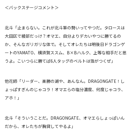
＜バックステージコメント＞
北斗「止まらない。これが北斗軍の勢いってやつだ。タロースは
大田区で綾部だっけ？オマエ、自分よりデカいやつに勝てるの
か、そんなガリガリな体で。そしてオレたちは明後日ドラゴンゲ
ートのYAMATO、横須賀ススム、B×Bハルク、上等な相手だと思
うよ。こいつらに勝てば6人タッグのベルトは箔がつくぜ」
他花師「リーダー、楽勝の湖や、あんなん。DRAGONGATE！し
ょっぱすぎんのじゃコラ！オマエらの塩分濃度、何度じゃコラ、
アホ！」
北斗「そういうことだ。DRAGONGATE、オマエらしょっぱいん
だから、オレたちが胸貸してやるよ」