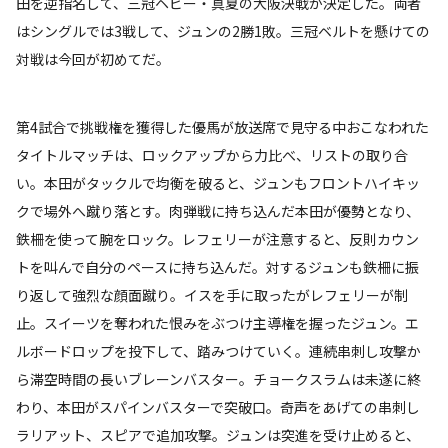
田を逆指名して、三冠ヘビー・真夏の大阪決戦が決定した。両者
はシングルでは3戦して、ジュンの2勝1敗。三冠ベルトを懸けての
対戦は今回が初めてだ。
第4試合で挑戦権を獲得した優馬が放送席で見守る中おこなわれた
タイトルマッチは、ロックアップから力比べ、リストの取り合
い。本田がタックルで均衡を破ると、ジュンもフロントハイキッ
クで場外へ蹴り落とす。肉弾戦に持ち込んだ本田が優勢となり、
鉄柵を使って腕をロック。レフェリーが注意すると、反則カウン
トを叫んで自分のペースに持ち込んだ。対するジュンも鉄柵に振
り返して強烈な顔面蹴り。イスを手に取ったがレフェリーが制
止。スイーツを奪われた恨みをぶつけ主導権を握ったジュン。エ
ルボードロップを投下して、踏みつけていく。連続串刺し攻撃か
ら滞空時間の長いブレーンバスター。チョークスラムは未遂に終
わり、本田がスパインバスターで突破口。奇声をあげての串刺し
ラリアット、スピアで追加攻撃。ジュンは突進を受け止めると、