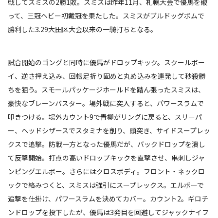
戦してスミスの2勝1敗。スミスは昨年11月、札幌大会で優馬を破
って、三冠ヘビー初戴冠を果たした。スミスがブルドッグボムで
勝利した3.29大田区大会以来の一騎打ちとなる。
試合開始のゴングと同時に優馬がドロップキック。スクールボー
イ、逆さ押え込み、回転足折り固めと丸め込みを連発して秒殺勝
ちを狙う。スモールパッケージホールドを踏ん張ったスミスは、
豪快なブレーンバスター。場外戦に突入すると、パワースラムで
叩きつける。場外カウント9で青柳がリングに戻ると、スリーパ
ー、ヘッドシザースでスタミナを削り、頭突き、サイドスープレッ
クスで追撃。防戦一方となった優馬だが、バックドロップを潰し
て反撃開始。打点の高いドロップキックを直撃させ、串刺しジャ
ンピングエルボー。さらにはクロスボディ。フロント・ネックロ
ックで絡みつくと、スミスは強引にスープレックス。エルボーで
追撃を仕掛け、パワースラムを決めてカバー。カウント2。ギロチ
ンドロップを投下したが、優馬は3発目を回避してジャックナイフ