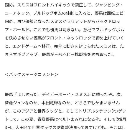
固め。スミスはフロントハイキックで鎮圧して、ジャンピング・
ニーアタック。ブルドッグボムの体制に入ると、優馬は回転エビ
固め。再び優勢となったスミスがラリアットからバックドロッ
プ・ホールド。これでも優馬は沈まない。意地でブルドッグボム
を決めさせない優馬がフロント・ネックロックで締め上げていく
と、エンドゲームへ移行。完全に動きを封じられたスミスは、た
まらずギブアップ。優馬が三冠ヘビー挑戦権を勝ち取った。
＜バックステージコメント＞
優馬「よし勝った。デイビーボーイ・スミスJr.に勝ったぞ。次、
斉藤ジュンなのか、本田竜輝なのか、どちらでもかまいません
が、このアジアと世界タッグと、そしてトリプルクラウン3つゲッ
トして、この夏、青柳優馬はベルトまみれになるぞ。そして次8月
3日、大田区で世界タッグの防衛戦決まってますけども、そこはし