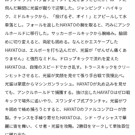
飛んだ瞬間に光留が蹴りで迎撃した。ジャンピング・ハイキッ
ク、ミドルキックから、「投げるぞ、オイ！」とアピールして水
車落とし。フォールを返したHAYATOの腕を取ると、巧みにアンク
ルホールドに移行した。サッカーボールキックから腕絡み。脇固
めに切り変えると、両足も固める。なんとかエスケープした
HAYATOは、エルボーを打ち込んだが、光留が「ぜんぜん痛くあ
りません」と強烈なミドル。ドロップキックで流れを変えた
HAYATOは、自慢のスピードでかき乱す。トラースキックをクリー
ンヒットさせると、光留が笑顔を見せて張り手合戦で我慢比べ。
光留は掌底からマシンガンラッシュ。HAYATOが丸め込みを見せ
ても、アンクルホールドで捕獲する。抜け出したHAYATOはゼロ戦
キックで場外に追いやり、スワンダイブ式プランチャ。光留がワ
キ固めで絡め捕ろうとすると、HAYATOのファルコンアローが炸
裂。チャンスを手繰り寄せたHAYATOは、シド・ヴィシャスで華
麗に宙を舞い、くせ者・光留を攻略。2勝目をマークして単独首位
に躍り出た。