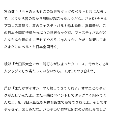
宮原健斗「今日の大阪もこの新世界タッグのベルトと共に入場し
て、どうやら皆の衆から悲鳴が起こったようだな。さぁ8.3全日本
プロレス夏祭り。夏のフェスティバル！鈴木秀樹、真霜拳號、こ
の日本全国期待感たっぷりの世界タッグ戦、フェスティバルがど
んなもんか世の中に見せてやろうじゃねぇか。ただ！防衛してま
だまだこのベルトと日本全国行く」
綾部「大田区大会での一騎打ちが決まったタロース、今のところ8
人タッグでしか当たっていないから。１対1でやり合おう」
芦野「まだかザイオン、早く帰ってきてくれよ。オマエとのタッ
グが恋しいんだよ。また一緒にペイントしてタッグ早く組みてぇ
んだよ。8月3日大田区総合体育館まで我慢できねえよ。そしてオ
デッセイ、楽しみだな。バカデカい怪物と組むのが楽しみでしか