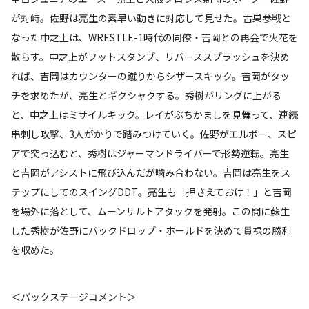
が対峙。佐野は亮生の素早い動きに対応して見せた。古巣参戦と
なった中之上は、WRESTLE-1時代の同僚・吉岡との再会で火花を
散らす。中之上がフットスタンプ、リバーススプラッシュを決め
れば、吉岡はカウンターの蹴りからシザースキック。吉岡がタッ
チを求めたが、亮生とギクシャクする。秀樹がリングに上がる
と、中之上はミサイルキック。レイがぶちかましを見舞って、連続
串刺し攻撃、3人がかりで踏みつけていく。佐野がエルボー、スピ
アで突っ込むと、秀樹はジャーマンドライバーで形勢逆転。亮生
と吉岡がアシストに飛び込んだが噛み合わない。吉岡は亮生をス
テップにしてのスイングDDT。亮生も「押さえておけ！」と吉岡
を場外に落として、ムーンサルトアタックを発射。この間に蘇生
した秀樹が佐野にバックドロップ・ホールドを決めて貫禄の勝利
を収めた。
＜バックステージコメント＞