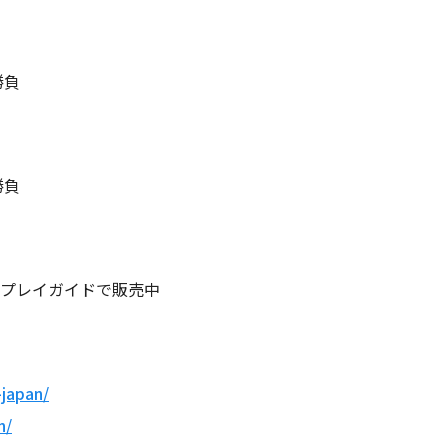
勝負
勝負
各プレイガイドで販売中
-japan/
n/