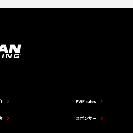
介
PWF rules
者
スポンサー