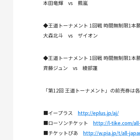
本田竜輝 vs 羆嵐
◆王道トーナメント 1回戦 時間無制限1本
大森北斗 vs ザイオン
◆王道トーナメント 1回戦 時間無制限1本
斉藤ジュン vs 綾部蓮
「第12回 王道トーナメント」の前売券は
■イープラス
http://eplus.jp/aj/
■ローソンチケット
http://l-tike.com/all
■チケットぴあ
http://w.pia.jp/t/all-japa