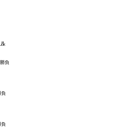
ール
本勝負
勝負
勝負