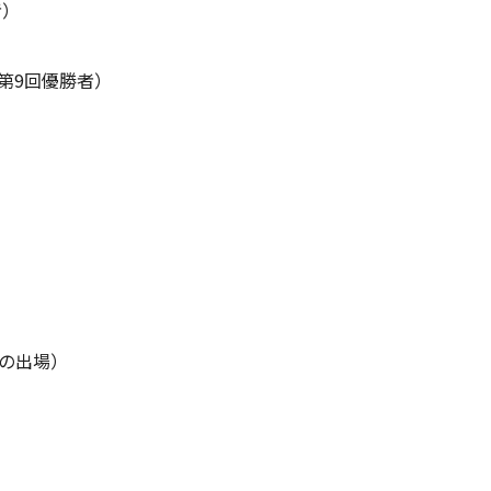
者）
、第9回優勝者）
目の出場）