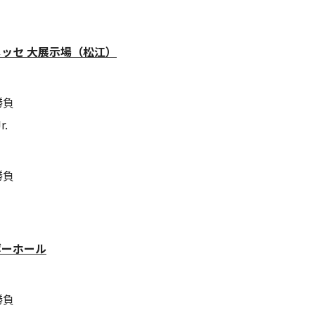
きメッセ 大展示場（松江）
勝負
.
勝負
ボーホール
勝負