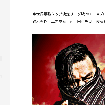
◆世界最強タッグ決定リーグ戦2025 Aブ
鈴木秀樹 真霜拳號 vs 田村男児 佐藤