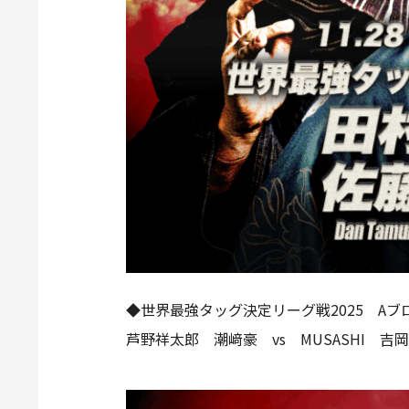
◆世界最強タッグ決定リーグ戦2025 Aブ
芦野祥太郎 潮﨑豪 vs MUSASHI 吉