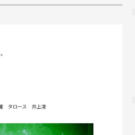
た。
部蓮 タロース 井上凌