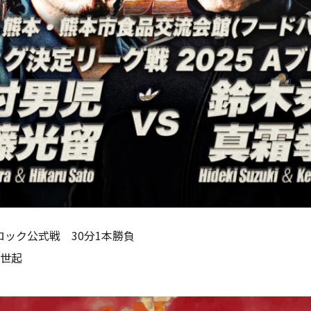
ロック公式戦 30分1本勝負
岡世起