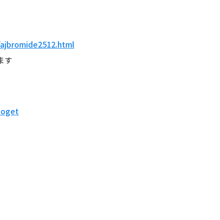
。
/ajbromide2512.html
ます
toget