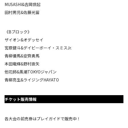
MUSASHI&吉岡世起
田村男児&佐藤光留
《Bブロック》
ザイオン&オデッセイ
宮原健斗&デイビーボーイ・スミスJr.
青柳優馬&安齊勇馬
本田竜輝&野村直矢
他花師&黒潮TOKYOジャパン
青柳亮生&ライジングHAYATO
チケット販売情報
各大会の前売券はプレイガイドで販売中！