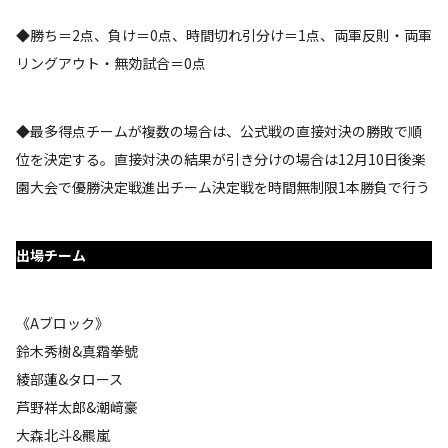
◆勝ち＝2点、負け＝0点、時間切れ引分け＝1点、両軍反則・両軍
リングアウト・無効試合＝0点
◆最多得点チームが複数の場合は、公式戦の直接対決の勝敗で順
位を決定する。直接対決の結果が引き分けの場合は12月10日後楽
園大会で優勝決定戦進出チーム決定戦を時間無制限1本勝負で行う
出場チーム
《Aブロック》
鈴木秀樹&真霜拳號
綾部蓮&タロース
芦野祥太郎&潮﨑豪
大森北斗&羆嵐