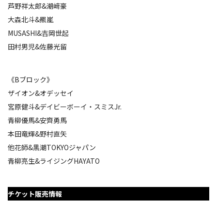
芦野祥太郎&潮﨑豪
大森北斗&羆嵐
MUSASHI&吉岡世起
田村男児&佐藤光留
《Bブロック》
ザイオン&オデッセイ
宮原健斗&デイビーボーイ・スミスJr.
青柳優馬&安齊勇馬
本田竜輝&野村直矢
他花師&黒潮TOKYOジャパン
青柳亮生&ライジングHAYATO
チケット販売情報