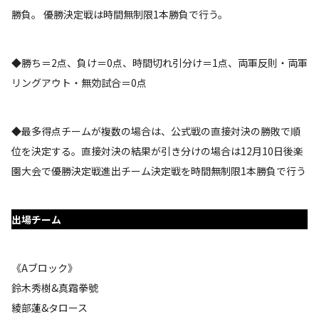
勝負。 優勝決定戦は時間無制限1本勝負で行う。
◆勝ち＝2点、負け＝0点、時間切れ引分け＝1点、両軍反則・両軍
リングアウト・無効試合＝0点
◆最多得点チームが複数の場合は、公式戦の直接対決の勝敗で順
位を決定する。直接対決の結果が引き分けの場合は12月10日後楽
園大会で優勝決定戦進出チーム決定戦を時間無制限1本勝負で行う
出場チーム
《Aブロック》
鈴木秀樹&真霜拳號
綾部蓮&タロース