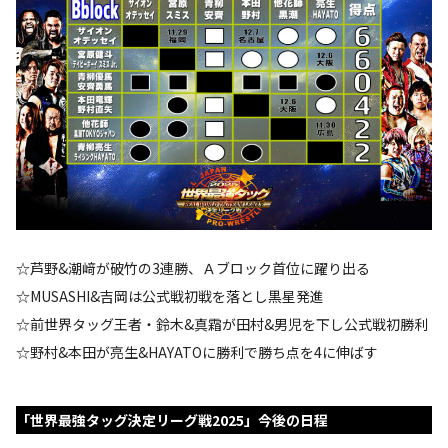
☆芦野&潮﨑が破竹の3連勝、Ａブロック首位に躍り出る
☆MUSASHI&吉岡は公式戦初戦を落とし黒星発進
☆前世界タッグ王者・鈴木&真霜が田村&男児を下し公式戦初勝利
☆野村&本田が亮生&HAYATOに勝利で勝ち点を4に伸ばす
「世界最強タッグ決定リーグ戦2025」今後の日程