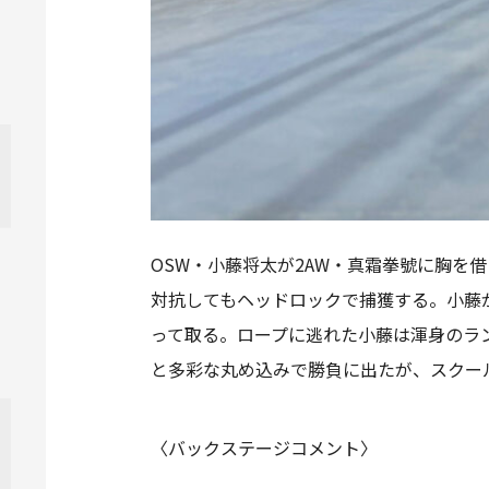
OSW・小藤将太が2AW・真霜拳號に胸
対抗してもヘッドロックで捕獲する。小藤
って取る。ロープに逃れた小藤は渾身のラ
と多彩な丸め込みで勝負に出たが、スクー
〈バックステージコメント〉