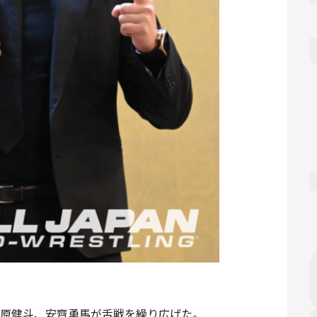
宮原健斗、安齊勇馬が舌戦を繰り広げた。