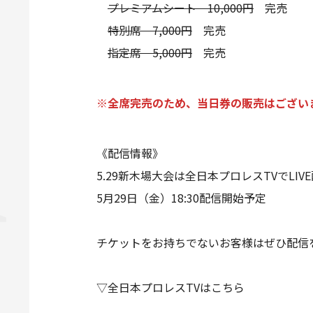
プレミアムシート 10,000円
完売
特別席 7,000円
完売
指定席 5,000円
完売
※全席完売のため、当日券の販売はござい
《配信情報》
5.29新木場大会は全日本プロレスTVでLIV
5月29日（金）18:30配信開始予定
チケットをお持ちでないお客様はぜひ配信
▽全日本プロレスTVはこちら