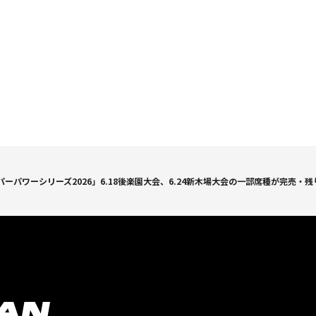
ーパワーシリーズ2026」6.18後楽園大会、6.24新木場大会の一部席種が完売・