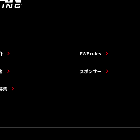
介
PWF rules
者
スポンサー
募集