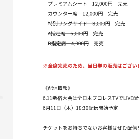
プレミアムシート 12,000円
完売
カウンター席 12,000円
完売
特別リングサイド 8,000円
完売
A指定席 6,000円
完売
B指定席 4,000円
完売
※全席完売のため、当日券の販売はござい
《配信情報》
6.11新宿大会は全日本プロレスTVでLIVE
6月11日（木）18:30配信開始予定
チケットをお持ちでないお客様はぜひ配信