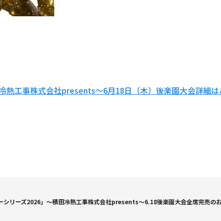
熱工事株式会社presents～6月18日（木）後楽園大会詳細
リーズ2026」～積田冷熱工事株式会社presents～6.18後楽園大会全席完売の