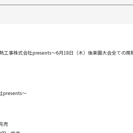
熱工事株式会社presents～6月18日（木）後楽園大会全ての
esents～
完売