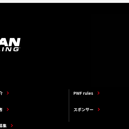
介
PWF rules
者
スポンサー
募集