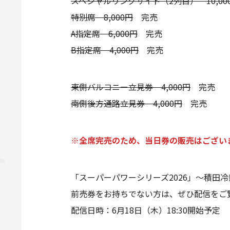
スペシャルリングサイド（2列目） 10,00
特別席 8,000円
完売
A指定席 6,000円
完売
B指定席 4,000円
完売
東側バルコニー立見券 4,000円
完売
南側後方通路立見券 4,000円
完売
※全席完売のため、当日券の販売はござい
「スーパーパワーシリーズ2026」～積田冷熱
前売券をお持ちでない方は、ぜひ配信をご
配信日時：6月18日（木）18:30開始予定