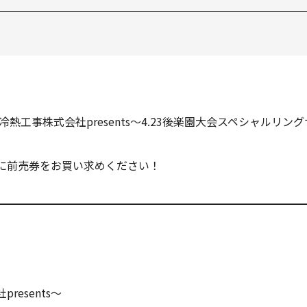
冷熱工事株式会社presents～4.23後楽園大会スペシャルリ
に前売券をお買い求めください！
esents～