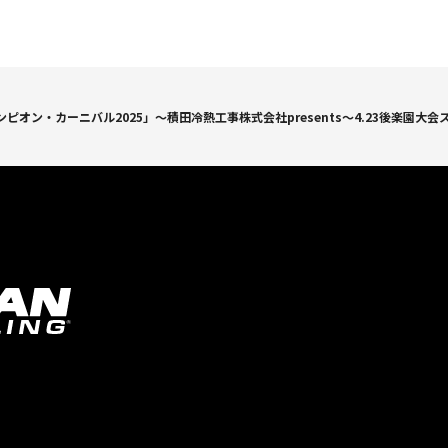
ピオン・カーニバル2025」～積田冷熱工事株式会社presents～4.23後楽園