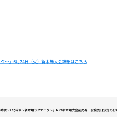
ロク～」6月24日（火）新木場大会詳細はこちら
の時代 vs 北斗軍～新木場ラグナロク～」6.24新木場大会前売券一般発売日決定のお