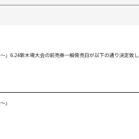
ク～」6.24新木場大会の前売券一般発売日が以下の通り決定致
ク～」