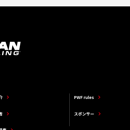
介
PWF rules
者
スポンサー