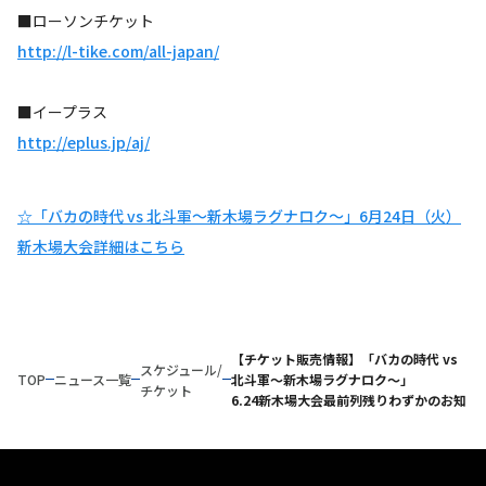
■ローソンチケット
http://l-tike.com/all-japan/
■イープラス
http://eplus.jp/aj/
☆「バカの時代 vs 北斗軍～新木場ラグナロク～」6月24日（火）
新木場大会詳細はこちら
【チケット販売情報】「バカの時代 vs
スケジュール/
TOP
ニュース一覧
北斗軍～新木場ラグナロク～」
チケット
6.24新木場大会最前列残りわずかのお知ら