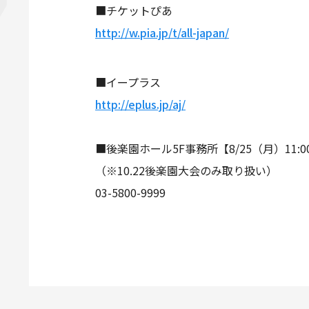
■チケットぴあ
http://w.pia.jp/t/all-japan/
■イープラス
http://eplus.jp/aj/
■後楽園ホール5F事務所【8/25（月）11:
（※10.22後楽園大会のみ取り扱い）
03-5800-9999