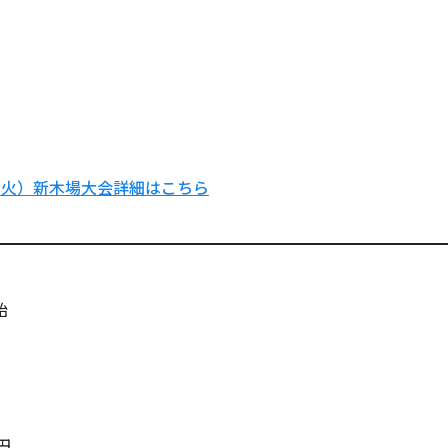
日（火）新木場大会詳細はこちら
始
円