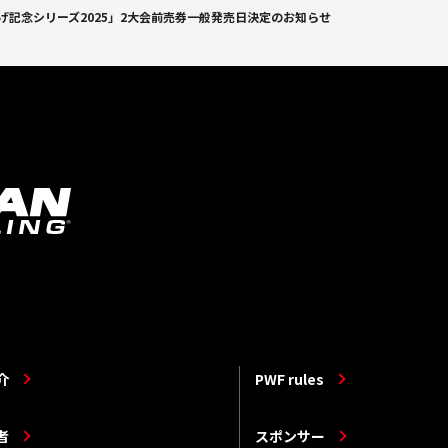
揚げ記念シリーズ2025」2大会前売券一般発売日決定のお知らせ
介
PWF rules
者
スポンサー