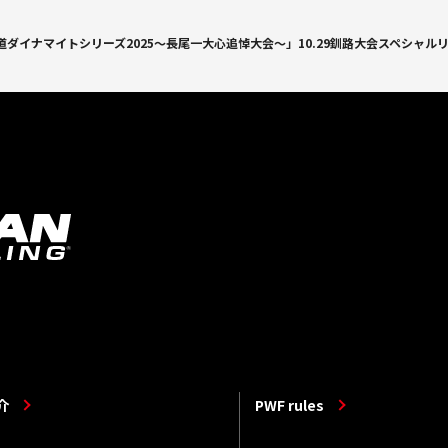
ダイナマイトシリーズ2025～長尾一大心追悼大会～」10.29釧路大会スペシャル
介
PWF rules