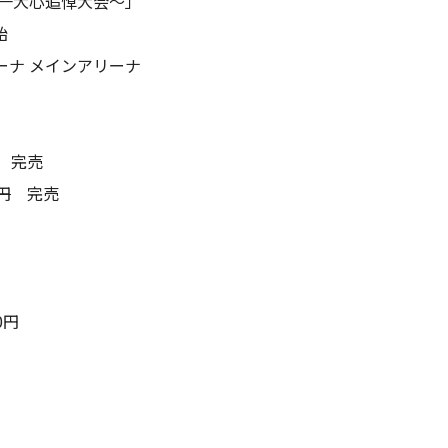
尾一大心追悼大会～」
始
ーナ メインアリーナ
完売
円
完売
0円