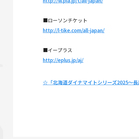
http://w.pia.jp/t/all-japan/
■ローソンチケット
http://l-tike.com/all-japan/
■イープラス
http://eplus.jp/aj/
☆「北海道ダイナマイトシリーズ2025～