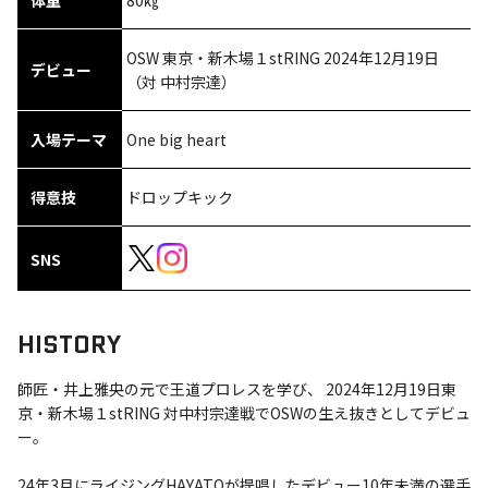
体重
80㎏
OSW 東京・新木場１stRING 2024年12月19日
デビュー
（対 中村宗達）
入場テーマ
One big heart
得意技
ドロップキック
SNS
HISTORY
師匠・井上雅央の元で王道プロレスを学び、 2024年12月19日東
京・新木場１stRING 対中村宗達戦でOSWの生え抜きとしてデビュ
ー。
24年3月にライジングHAYATOが提唱したデビュー10年未満の選手