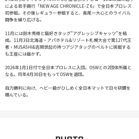
による若手興行「NEW AGE CHRONICLE-Z 6」で全日本プロレス
初参戦。その後レギュラー参戦すると、長尾一大心とのライバル
闘争を繰り広げる。
11月には鈴木秀樹と猫好きタッグ"アグレッシブキャッツ"を結
成。11月3日北海道・アパホテル&リゾート札幌大会で第127代王
者・MUSASHI&吉岡世起の持つアジアタッグのベルトに挑戦する
も王座には届かず。
2026年1月1日付で全日本プロレスに入団。OSWとの2団体所属と
なる。同年4月30日をもってOSWを退団。
自力勝利に向け、ヘビー級がひしめく全日本マットで日々研鑽を
積んでいる。