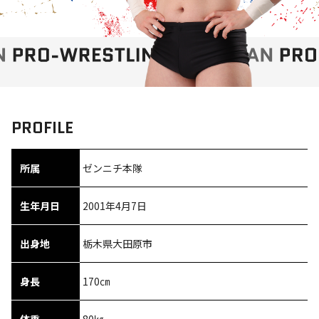
PROFILE
所属
ゼンニチ本隊
生年月日
2001年4月7日
出身地
栃木県大田原市
身長
170㎝