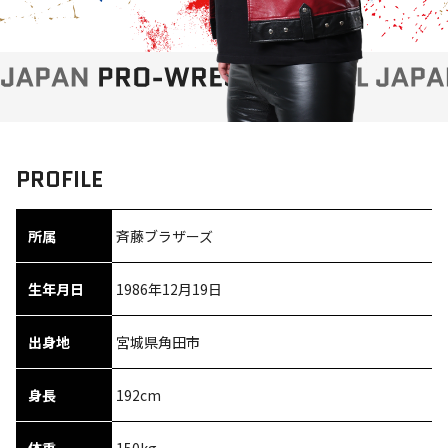
PROFILE
所属
斉藤ブラザーズ
生年月日
1986年12月19日
出身地
宮城県角田市
身長
192cm