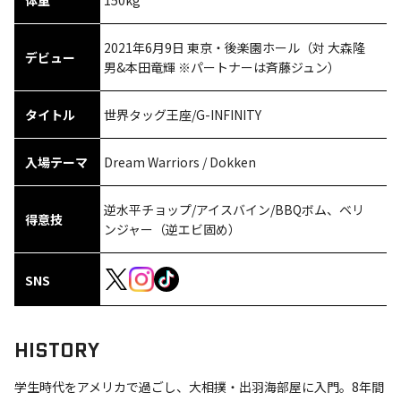
体重
150kg
2021年6月9日 東京・後楽園ホール（対 大森隆
デビュー
男&本田竜輝 ※パートナーは斉藤ジュン）
タイトル
世界タッグ王座/G-INFINITY
入場テーマ
Dream Warriors / Dokken
逆水平チョップ/アイスバイン/BBQボム、ベリ
得意技
ンジャー（逆エビ固め）
SNS
HISTORY
学生時代をアメリカで過ごし、大相撲・出羽海部屋に入門。8年間