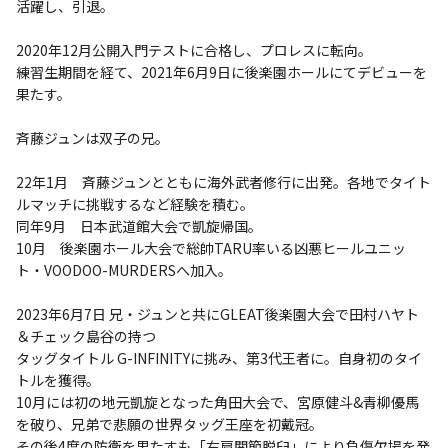
活躍し、引退。
2020年12月公開入門テストに合格し、プロレスに転向。
練習生期間を経て、2021年6月9日に後楽園ホールにてデビューを
果たす。
斉藤ジュンは双子の兄。
22年1月 斉藤ジュンとともに海外武者修行に出発。各地でタイト
ルマッチに挑戦するなど経験を積む。
同年9月 日本武道館大会で凱旋帰国。
10月 後楽園ホール大会で総帥TARU率いる凶悪ヒールユニッ
ト・VOODOO-MURDERSへ加入。
2023年6月7日 兄・ジュンと共にGLEAT後楽園大会で田村ハヤト
＆チェック島谷の持つ
タッグタイトル G-INFINITYに挑み、第3代王者に。自身初のタイ
トルを獲得。
10月には初の地元凱旋となった角田大会で、宮原健斗&青柳優馬
を破り、兄弟で悲願の世界タッグ王座を初戴冠。
その後4度の防衛を果たすも「右肩関節脱臼」により負傷欠場を発