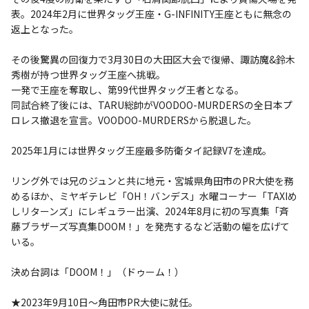
表。2024年2月に世界タッグ王座・G-INFINITY王座ともに無念の
返上となった。
その後驚異の回復力で3月30日の大田区大会で復帰、諏訪魔&鈴木
秀樹が持つ世界タッグ王座へ挑戦。
一発で王座を奪取し、第99代世界タッグ王者となる。
同試合終了後には、TARU総帥がVOODOO-MURDERSの全日本プ
ロレス撤退を宣言。VOODOO-MURDERSから脱退した。
2025年1月には世界タッグ王座最多防衛タイ記録V7を達成。
リング外では兄のジュンと共に地元・宮城県角田市のPR大使を務
めるほか、ミヤギテレビ「OH！バンデス」水曜コーナー「TAXIめ
しリターンズ」にレギュラー出演、2024年8月に初の写真集「斉
藤ブラザーズ写真集DOOM！」を発売するなど活動の幅を広げて
いる。
決め台詞は「DOOM！」（ドゥーム！）
★2023年9月10日～角田市PR大使に就任。