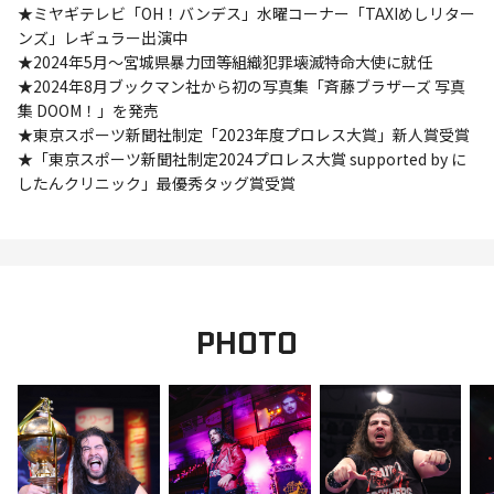
★ミヤギテレビ「OH！バンデス」水曜コーナー「TAXIめしリター
ンズ」レギュラー出演中
★2024年5月～宮城県暴力団等組織犯罪壊滅特命大使に就任
★2024年8月ブックマン社から初の写真集「斉藤ブラザーズ 写真
集 DOOM！」を発売
★東京スポーツ新聞社制定「2023年度プロレス大賞」新人賞受賞
★「東京スポーツ新聞社制定2024プロレス大賞 supported by に
したんクリニック」最優秀タッグ賞受賞
PHOTO