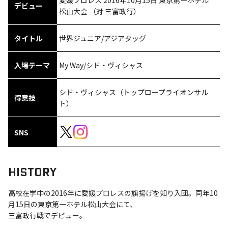
愛媛プロレス 2016年10月15日 東京第一ホテル
デビュー
松山大会 （対 三富政行）
タイトル
世界ジュニア/アジアタッグ
入場テーマ
My Way/シド・ヴィシャス
シド・ヴィシャス（トップロープライオンサル
得意技
ト）
SNS
HISTORY
高校在学中の2016年に愛媛プロレスの旗揚げを知り入団。同年10
月15日の東京第一ホテル松山大会にて、
三富政行戦でデビュー。