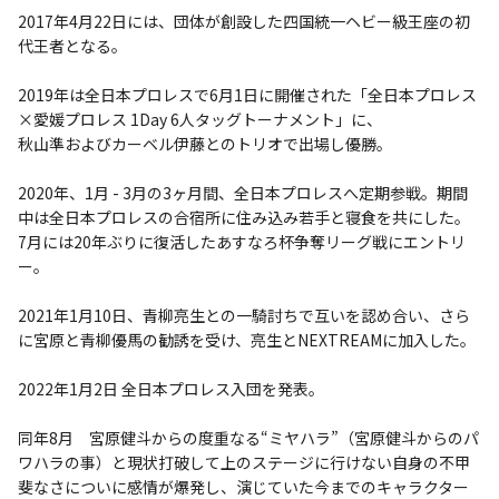
2017年4月22日には、団体が創設した四国統一ヘビー級王座の初
代王者となる。
2019年は全日本プロレスで6月1日に開催された「全日本プロレス
×愛媛プロレス 1Day 6人タッグトーナメント」に、
秋山準およびカーベル伊藤とのトリオで出場し優勝。
2020年、1月 - 3月の3ヶ月間、全日本プロレスへ定期参戦。期間
中は全日本プロレスの合宿所に住み込み若手と寝食を共にした。
7月には20年ぶりに復活したあすなろ杯争奪リーグ戦にエントリ
ー。
2021年1月10日、青柳亮生との一騎討ちで互いを認め合い、さら
に宮原と青柳優馬の勧誘を受け、亮生とNEXTREAMに加入した。
2022年1月2日 全日本プロレス入団を発表。
同年8月 宮原健斗からの度重なる“ミヤハラ”（宮原健斗からのパ
ワハラの事）と現状打破して上のステージに行けない自身の不甲
斐なさについに感情が爆発し、演じていた今までのキャラクター