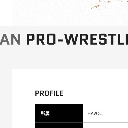
PROFILE
所属
HAVOC