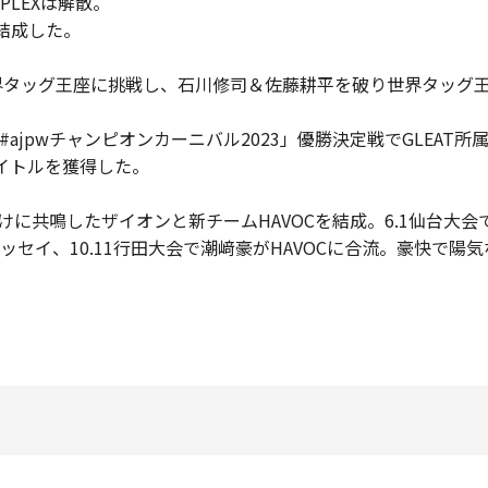
LEXは解散。
結成した。
界タッグ王座に挑戦し、石川修司＆佐藤耕平を破り世界タッグ
ajpwチャンピオンカーニバル2023」優勝決定戦でGLEAT所属
イトルを獲得した。
けに共鳴したザイオンと新チームHAVOCを結成。6.1仙台大
ッセイ、10.11行田大会で潮﨑豪がHAVOCに合流。豪快で