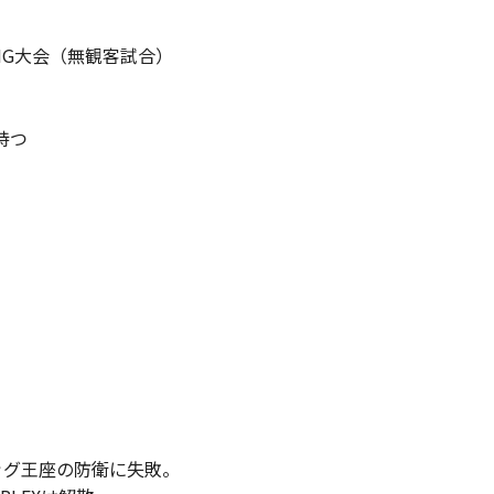
ING大会（無観客試合）
持つ
ッグ王座の防衛に失敗。