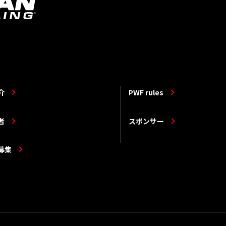
介
PWF rules
者
スポンサー
募集