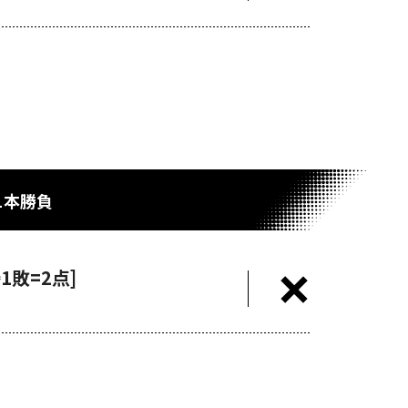
1本勝負
1敗=2点]