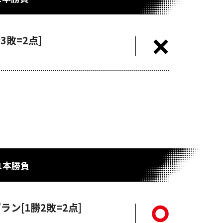
3敗=2点]
1本勝負
ン[1勝2敗=2点]