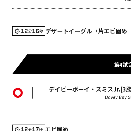
デザートイーグル→片エビ固め
12
16
分
秒
第4試
デイビーボーイ・スミスJr.[3勝
Davey Boy S
エビ固め
12
17
分
秒