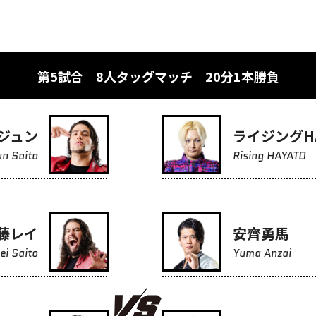
第5試合 8人タッグマッチ 20分1本勝負
ジュン
ライジングHA
un Saito
Rising HAYATO
藤レイ
安齊勇馬
ei Saito
Yuma Anzai