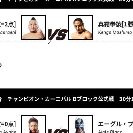
=2点]
真霜拳號[1勝
aarashi
Kengo Mashimo
め
合 チャンピオン・カーニバル Bブロック公式戦 30分
=0点]
エーグル・ブラ
n Ayabe
Aigle Blanc