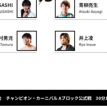
SASHI
青柳亮生
USASHI
Atsuki Aoyagi
村男児
井上凌
 Tamura
Ryo Inoue
合 チャンピオン・カーニバル Aブロック公式戦 30分