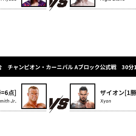
合 チャンピオン・カーニバル Aブロック公式戦 30分
=6点]
ザイオン[1勝
mith Jr.
Xyon