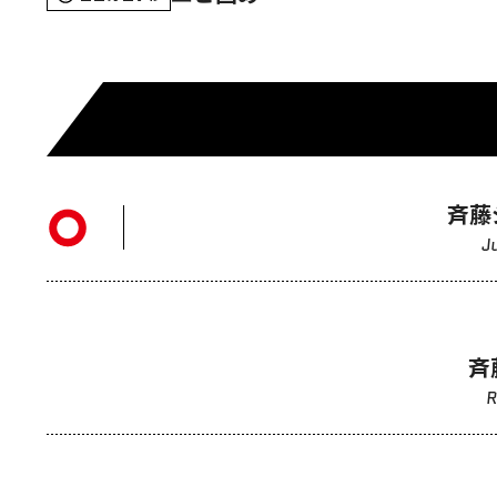
斉藤
J
斉
R