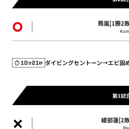
羆嵐[1勝2敗
Kum
ダイビングセントーン→エビ固
10
21
分
秒
第3試
綾部蓮[2敗
Re