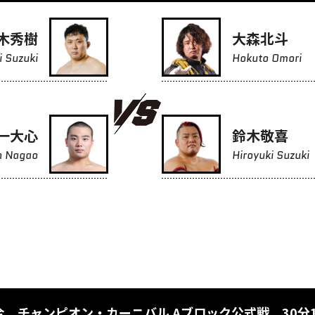
木秀樹
大森北斗
i Suzuki
Hokuto Omori
一大心
鈴木敬喜
n Nagao
Hiroyuki Suzuki
合 チャンピオン・カーニバル Aブロック公式戦 30分