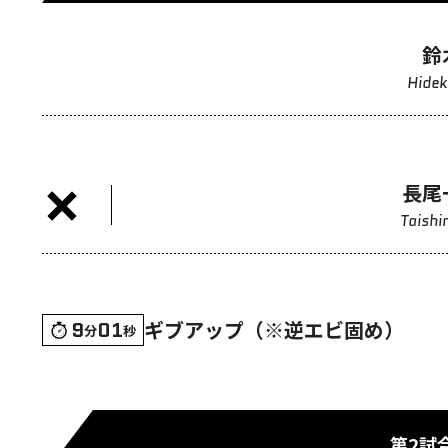
鈴
Hidek
長尾
Taishi
ギブアップ（※逆エビ固め）
9
01
分
秒
第2試