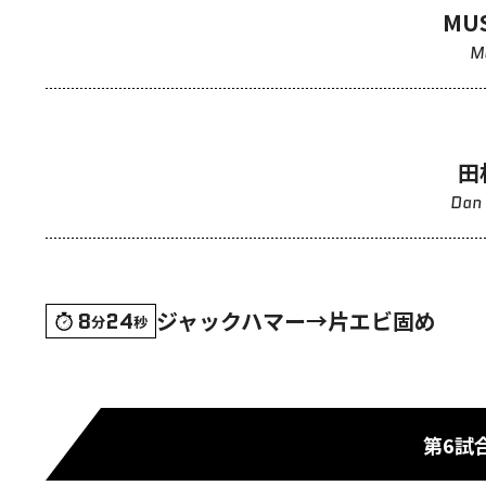
MU
M
田
Dan
ジャックハマー→片エビ固め
8
24
分
秒
第6試