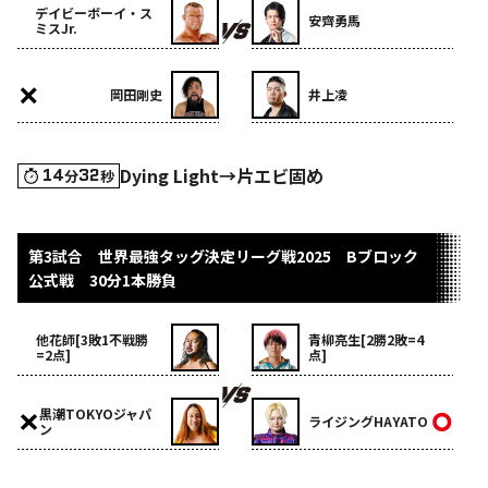
デイビーボーイ・ス
安齊勇馬
ミスJr.
岡田剛史
井上凌
Dying Light→片エビ固め
14
32
分
秒
第3試合 世界最強タッグ決定リーグ戦2025 Bブロック
公式戦 30分1本勝負
他花師[3敗1不戦勝
青柳亮生[2勝2敗=4
=2点]
点]
黒潮TOKYOジャパ
ライジングHAYATO
ン