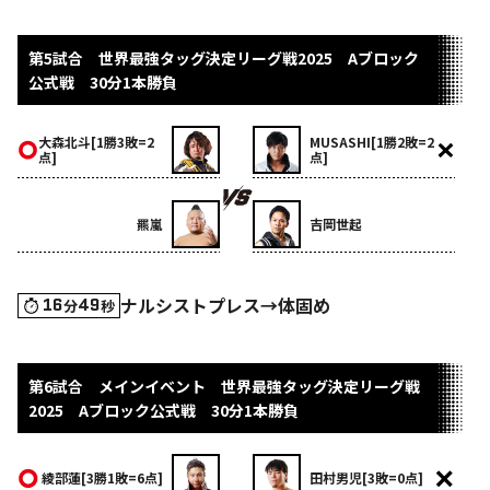
第5試合 世界最強タッグ決定リーグ戦2025 Aブロック
公式戦 30分1本勝負
大森北斗[1勝3敗=2
MUSASHI[1勝2敗=2
点]
点]
羆嵐
吉岡世起
ナルシストプレス→体固め
16
49
分
秒
第6試合 メインイベント 世界最強タッグ決定リーグ戦
2025 Aブロック公式戦 30分1本勝負
綾部蓮[3勝1敗=6点]
田村男児[3敗=0点]