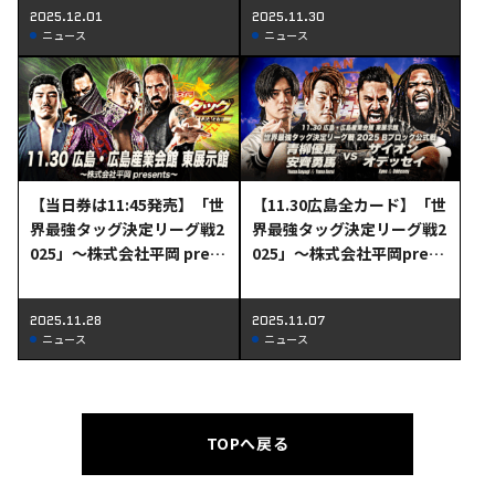
2025.12.01
2025.11.30
ニュース
ニュース
【当日券は11:45発売】「世
【11.30広島全カード】「世
界最強タッグ決定リーグ戦2
界最強タッグ決定リーグ戦2
025」～株式会社平岡 pres
025」～株式会社平岡prese
ents～11月30日（日）広島
nts～11月30日(日)広島大
大会当日券＆直前情報!!
会全対戦カード決定のお知
2025.11.28
2025.11.07
らせ
ニュース
ニュース
TOPへ戻る