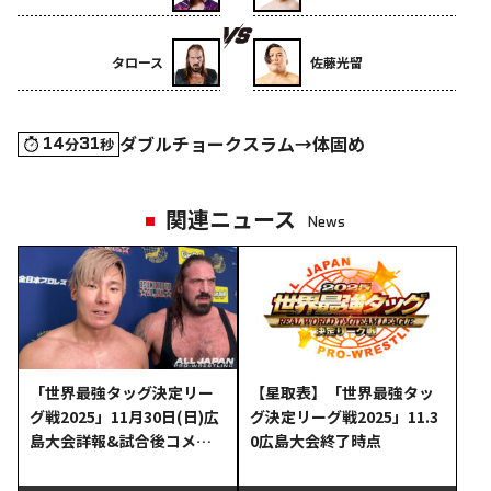
タロース
佐藤光留
ダブルチョークスラム→体固め
14
31
分
秒
関連ニュース
News
「世界最強タッグ決定リー
【星取表】「世界最強タッ
グ戦2025」11月30日(日)広
グ決定リーグ戦2025」11.3
島大会詳報&試合後コメン
0広島大会終了時点
ト