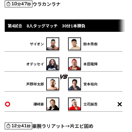
ウラカンラナ
10
47
分
秒
第4試合 8人タッグマッチ 30分1本勝負
ザイオン
鈴木秀樹
オデッセイ
本田竜輝
芦野祥太郎
宮本裕向
潮﨑豪
立花誠吾
豪腕ラリアット→片エビ固め
12
41
分
秒