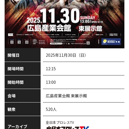
開催日
2025年11月30日（日）
開場時間
12:15
開始時間
13:00
会場
広島産業会館 東展示館
観衆
520人
全日本プロレスTV
アーカイブ