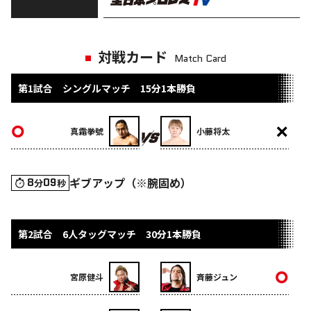
対戦カード
Match Card
第1試合 シングルマッチ 15分1本勝負
真霜拳號
小藤将太
ギブアップ（※腕固め）
8
09
分
秒
第2試合 6人タッグマッチ 30分1本勝負
宮原健斗
斉藤ジュン