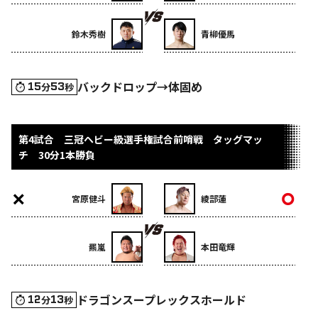
鈴木秀樹
青柳優馬
バックドロップ→体固め
15
53
分
秒
第4試合 三冠ヘビー級選手権試合前哨戦 タッグマッ
チ 30分1本勝負
宮原健斗
綾部蓮
羆嵐
本田竜輝
ドラゴンスープレックスホールド
12
13
分
秒