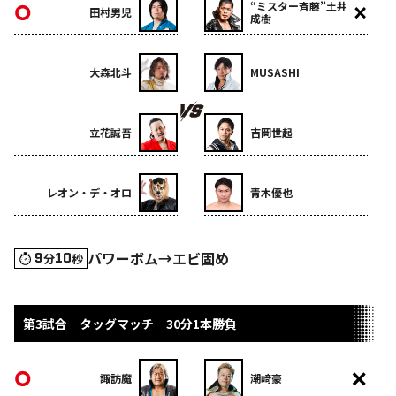
“ミスター斉藤”土井
田村男児
成樹
大森北斗
MUSASHI
立花誠吾
吉岡世起
レオン・デ・オロ
青木優也
パワーボム→エビ固め
9
10
分
秒
第3試合 タッグマッチ 30分1本勝負
諏訪魔
潮﨑豪