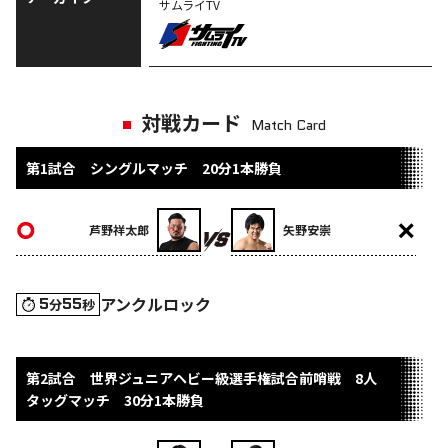
サムライTV
対戦カード
Match Card
第1試合 シングルマッチ 20分1本勝負
芦野祥太郎
矢野安崇
アンクルロック
5
55
分
秒
第2試合 世界ジュニアヘビー級選手権試合前哨戦 8人
タッグマッチ 30分1本勝負