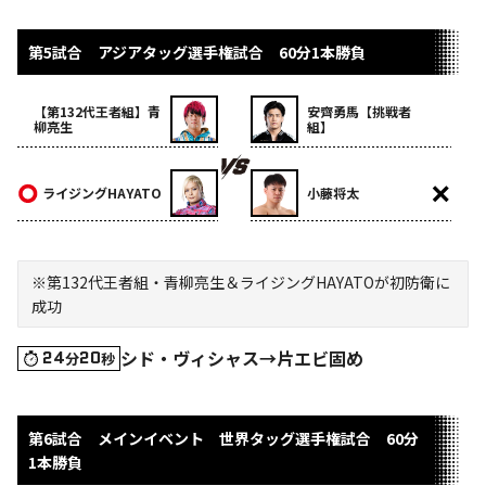
第5試合 アジアタッグ選手権試合 60分1本勝負
【第132代王者組】青
安齊勇馬【挑戦者
柳亮生
組】
ライジングHAYATO
小藤将太
※第132代王者組・青柳亮生＆ライジングHAYATOが初防衛に
成功
シド・ヴィシャス→片エビ固め
24
20
分
秒
第6試合 メインイベント 世界タッグ選手権試合 60分
1本勝負