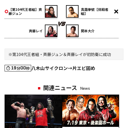
【第104代王者組】斉
真霜拳號【挑戦者
藤ジュン
組】
斉藤レイ
関本大介
※第104代王者組・斉藤ジュン＆斉藤レイが初防衛に成功
八木山サイクロン→片エビ固め
19
00
分
秒
関連ニュース
News