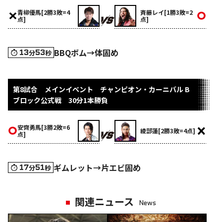
青柳優馬[2勝3敗=4
斉藤レイ[1勝3敗=2
点]
点]
BBQボム→体固め
13
53
分
秒
第8試合 メインイベント チャンピオン・カーニバル B
ブロック公式戦 30分1本勝負
安齊勇馬[3勝2敗=6
綾部蓮[2勝3敗=4点]
点]
ギムレット→片エビ固め
17
51
分
秒
関連ニュース
News