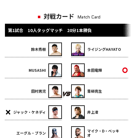
対戦カード
Match Card
第1試合 10人タッグマッチ 20分1本勝負
鈴木秀樹
ライジングHAYATO
MUSASHI
本田竜輝
田村男児
青柳亮生
ジャック・ケネディ
井上凌
マイク・D・ベッキ
エーグル・ブラン
オ