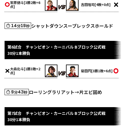
宮原健斗[3勝2敗=6
吉田隆司[4敗=0点]
点]
シャットダウンスープレックスホールド
14
19
分
秒
第6試合 チャンピオン・カーニバル Bブロック公式戦
30分1本勝負
大森北斗[1勝3敗=2
菊田円[3勝1敗=6点]
点]
ローリングラリアット→片エビ固め
9
43
分
秒
第7試合 チャンピオン・カーニバル Bブロック公式戦
30分1本勝負