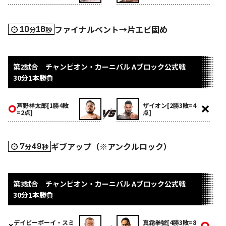
ファイナルベント→片エビ固め
10
18
分
秒
第2試合 チャンピオン・カーニバル Aブロック公式戦
30分1本勝負
芦野祥太郎[1勝4敗
ザイオン[2勝3敗=4
=2点]
点]
ギブアップ（※アンクルロック）
7
49
分
秒
第3試合 チャンピオン・カーニバル Aブロック公式戦
30分1本勝負
デイビーボーイ・スミ
真霜拳號[4勝3敗=8