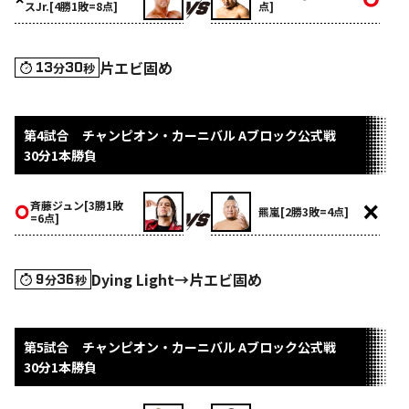
スJr.[4勝1敗=8点]
点]
片エビ固め
13
30
分
秒
第4試合 チャンピオン・カーニバル Aブロック公式戦
30分1本勝負
斉藤ジュン[3勝1敗
羆嵐[2勝3敗=4点]
=6点]
Dying Light→片エビ固め
9
36
分
秒
第5試合 チャンピオン・カーニバル Aブロック公式戦
30分1本勝負