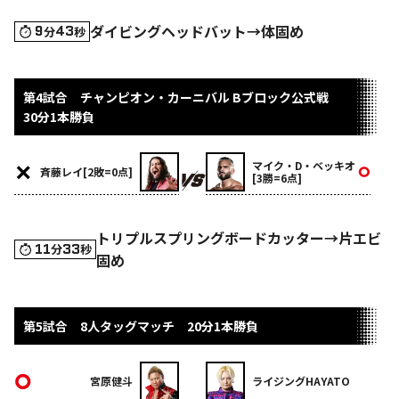
ダイビングヘッドバット→体固め
9
43
分
秒
第4試合 チャンピオン・カーニバル Bブロック公式戦
30分1本勝負
マイク・D・ベッキオ
斉藤レイ[2敗=0点]
[3勝=6点]
トリプルスプリングボードカッター→片エビ
11
33
分
秒
固め
第5試合 8人タッグマッチ 20分1本勝負
宮原健斗
ライジングHAYATO