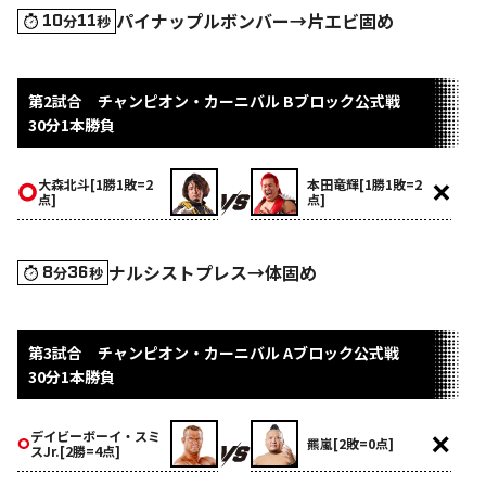
パイナップルボンバー→片エビ固め
10
11
分
秒
第2試合 チャンピオン・カーニバル Bブロック公式戦
30分1本勝負
大森北斗[1勝1敗=2
本田竜輝[1勝1敗=2
点]
点]
ナルシストプレス→体固め
8
36
分
秒
第3試合 チャンピオン・カーニバル Aブロック公式戦
30分1本勝負
デイビーボーイ・スミ
羆嵐[2敗=0点]
スJr.[2勝=4点]