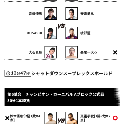
青柳優馬
安齊勇馬
MUSASHI
綾部蓮
大石真翔
長尾一大心
シャットダウンスープレックスホールド
13
47
分
秒
第6試合 チャンピオン・カーニバル Aブロック公式戦
30分1本勝負
鈴木秀樹[2勝1敗=4
真霜拳號[1勝2敗=2
点]
点]