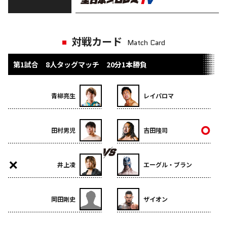
対戦カード
Match Card
第1試合 8人タッグマッチ 20分1本勝負
青柳亮生
レイパロマ
田村男児
吉田隆司
井上凌
エーグル・ブラン
岡田剛史
ザイオン