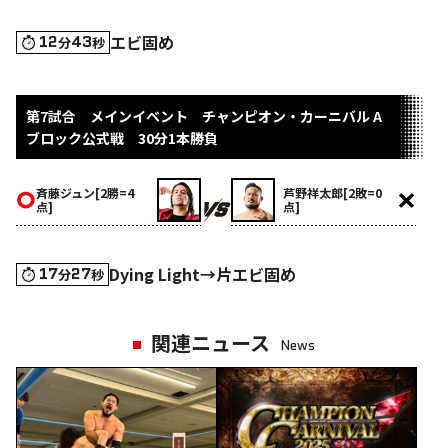
エビ固め
12
43
分
秒
第7試合 メインイベント チャンピオン・カーニバル A
ブロック公式戦 30分1本勝負
斉藤ジュン[2勝=4
芦野祥太郎[2敗=0
点]
点]
Dying Light→片エビ固め
17
27
分
秒
関連ニュース
News