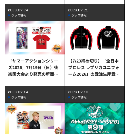
にて開催の全日本プロレス
2026.07.24
2026.07.21
夏祭りくじ景品が決定！
グッズ情報
グッズ情報
「サマーアクションシリー
【7/23締め切り】「全日本
ズ2026」7月19日（日）後
プロレス レプリカユニフォ
楽園大会より発売の新商品
ーム2026」の受注生産受付
情報
開始！！
2026.07.14
2026.07.10
グッズ情報
グッズ情報