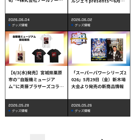
6」～株式会社アールアール
ルジェイpresents～6月6
ジェイpresents～6月6日
日（土）角田大会より発売
（土）角田大会全試合後 斉
の新商品情報
2026.06.04
2026.06.02
藤ブラザーズ サイン会対象
グッズ情報
グッズ情報
商品情報
【6/3(水)発売】宮城県栗原
「スーパーパワーシリーズ2
市の”自販機ミュージア
026」5月29日（金）新木場
ム”に斉藤ブラザーズコラボ
大会より発売の新商品情報
グッズが登場！
2026.05.28
2026.05.26
グッズ情報
グッズ情報