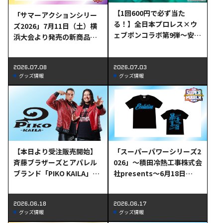
【1回600円で必ず当た
「サマーアクションシリー
る！】全日本プロレス×ウ
ズ2026」7月11日（土）横
ェブポンコラボ第9弾～安齊
浜大会より発売の新商品情
勇馬コレクション～の販売
報
が決定！
2026.07.08
2026.07.03
グッズ情報
グッズ情報
【本日より受注販売開始】
「スーパーパワーシリーズ2
斉藤ブラザーズとアパレル
026」～積田冷熱工事株式会
ブランド「PIKO KAILA」の
社presents～6月18日
コラボ第3弾が6月18日
（木）後楽園大会より追加
（木）12:00から完全受注販
発売の新商品情報 第2弾
2026.06.18
2026.06.17
売！
グッズ情報
グッズ情報