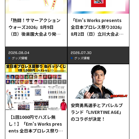
「熱闘！サマーアクション
「Em’s Works presents
ウォーズ2026」8月9日
全日本プロレス祭り2026」
（日）後楽園大会より発売
8月2日（日）立川大会より
の新商品情報
発売の新商品情報
2026.08.04
2026.07.30
グッズ情報
グッズ情報
安齊勇馬選手とアパレルブ
ランド「LIVERTINE AGE」
【1回1000円でハズレ無
のコラボが決定！
し！】「Em’s Works pres
ents 全日本プロレス祭り20
26」8月2日（日）立川大会