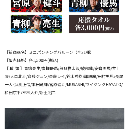
【新商品名】ミニパンチングバルーン（全21種）
【販売価格】各1,500円(税込)
【 種 類 】青柳亮生/青柳優馬/芦野祥太郎/綾部蓮/安齊勇馬/井上
凌/大森北斗/斉藤ジュン/斉藤レイ/鈴木秀樹/諏訪魔/田村男児/長尾
一大心/渕正信/本田竜輝/宮原健斗/MUSASHI/ライジングHAYATO/
和田京平/神林大介/新土裕二