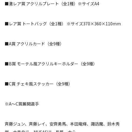
■激レア賞 アクリルプレート（全1種）※サイズA4
■レア賞 トートバッグ（全1種） ※サイズ370×360×110mm
■A賞 アクリルカード（全9種）
■B賞 モーテル風アクリルキーホルダー（全9種）
■C賞 チェキ風ステッカー（全9種）
※A～C賞展開選手
斉藤ジュン、斉藤レイ、安齊勇馬、本田竜輝、諏訪魔、鈴木秀