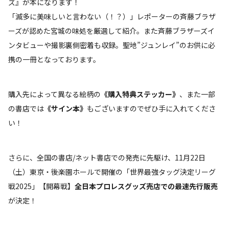
ズ』が本になります！
「滅多に美味しいと言わない（！？）」レポーターの斉藤ブラザ
ーズが認めた宮城の味処を厳選して紹介。また斉藤ブラザーズイ
ンタビューや撮影裏側密着も収録。聖地”ジュンレイ”のお供に必
携の一冊となっております。
購入先によって異なる絵柄の
《購入特典ステッカー》
、また一部
の書店では
《サイン本》
もございますのでぜひ手に入れてくださ
い！
さらに、全国の書店/ネット書店での発売に先駆け、11月22日
（土）東京・後楽園ホールで開催の「世界最強タッグ決定リーグ
戦2025」【開幕戦】
全日本プロレスグッズ売店での最速先行販売
が決定！