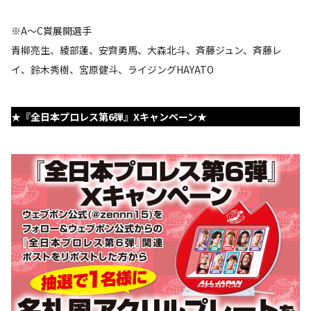
※A～C賞展開選手
青柳亮生、綾部蓮、安齊勇馬、大森北斗、斉藤ジュン、斉藤レ
イ、鈴木秀樹、宮原健斗、ライジングHAYATO
★『全日本プロレス第6弾』Xキャンペーン★