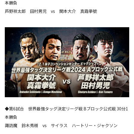
本勝負
芦野祥太郎 田村男児 vs 関本大介 真霜拳號
◆第6試合 世界最強タッグ決定リーグ戦 Bブロック公式戦 30分1
本勝負
諏訪魔 鈴木秀樹 vs サイラス ハートリー・ジャクソン