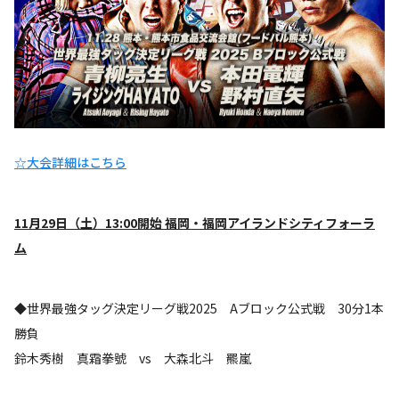
☆大会詳細はこちら
11
月29日（土）13:00開始 福岡・福岡アイランドシティフォーラ
ム
◆世界最強タッグ決定リーグ戦2025 Aブロック公式戦 30分1本
勝負
鈴木秀樹 真霜拳號 vs 大森北斗 羆嵐