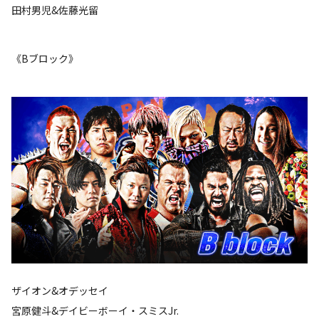
田村男児&佐藤光留
《Bブロック》
ザイオン&オデッセイ
宮原健斗&デイビーボーイ・スミスJr.