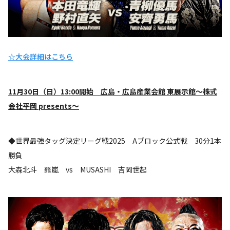
☆大会詳細はこちら
11
月30日（日）13:00開始 広島・広島産業会館 東展示館～株式
会社平岡 presents～
◆世界最強タッグ決定リーグ戦2025 Aブロック公式戦 30分1本
勝負
大森北斗 羆嵐 vs MUSASHI 吉岡世起