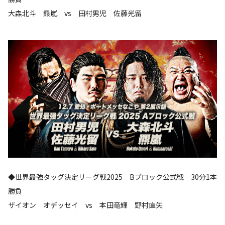
大森北斗 羆嵐 vs 田村男児 佐藤光留
◆世界最強タッグ決定リーグ戦2025 Bブロック公式戦 30分1本
勝負
ザイオン オデッセイ vs 本田竜輝 野村直矢