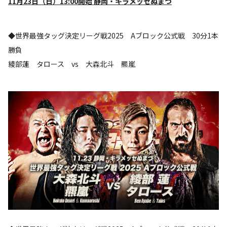
11
月23日（日）13:00開始 静岡・キラメッセぬまづ
◆世界最強タッグ決定リーグ戦2025 Aブロック公式戦 30分1本
勝負
綾部蓮 タロース vs 大森北斗 羆嵐