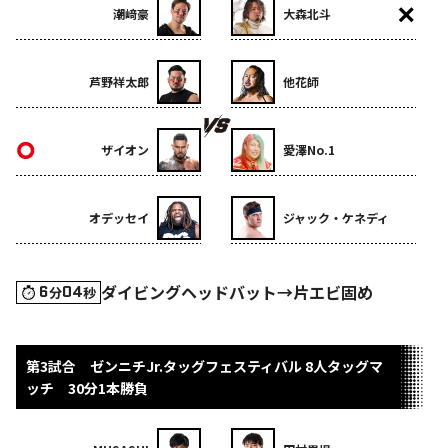
潮﨑豪
大森北斗
芦野祥太郎
他花師
ザイオン
愛澤No.1
オデッセイ
ジャック・ケネディ
ダイビングヘッドバット→片エビ固め
6
04
分
秒
第3試合 ゼンニチJr.タッグフェスティバル 8人タッグマ
ッチ 30分1本勝負