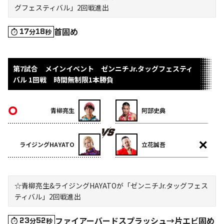
グフェスティバル」2回戦進出
首固め
17
18
分
秒
第7試合 メインイベント ゼンニチJr.タッグフェスティ
バル 1回戦 時間無制限1本勝負
青柳亮生
阿部史典
ライジングHAYATO
立花誠吾
☆青柳亮生&ライジングHAYATOが「ゼンニチJr.タッグフェス
ティバル」2回戦進出
ファイアーバードスプラッシュ→片エビ固め
23
52
分
秒