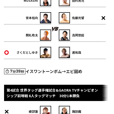
MUSASHI
田村男児
宮本裕向
佐藤光留
関札皓太
吉岡世起
さくだとしゆき
進祐哉
イスワントーンボム→エビ固め
7
39
分
秒
第4試合 世界タッグ選手権試合&GAORA TVチャンピオン
シップ前哨戦 6人タッグマッチ 30分1本勝負
綾部蓮
諏訪魔