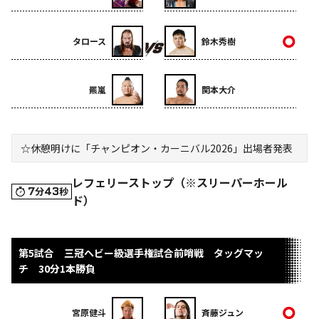
タロース
鈴木秀樹
羆嵐
関本大介
☆休憩明けに「チャンピオン・カーニバル2026」出場者発表
レフェリーストップ（※スリーパーホール
7
43
分
秒
ド）
第5試合 三冠ヘビー級選手権試合前哨戦 タッグマッ
チ 30分1本勝負
宮原健斗
斉藤ジュン