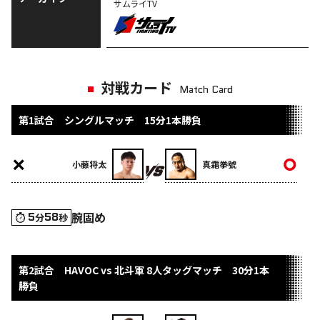
サムライTV
対戦カード
Match Card
第1試合 シングルマッチ 15分1本勝負
小藤将太
真霜拳號
腕固め
5
58
分
秒
第2試合 HAVOC vs 北斗軍 8人タッグマッチ 30分1本
勝負