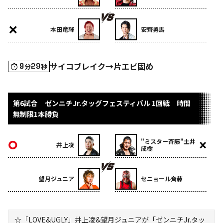
本田竜輝
安齊勇馬
サイコブレイク→片エビ固め
9
29
分
秒
第6試合 ゼンニチJr.タッグフェスティバル 1回戦 時間
無制限1本勝負
"ミスター斉藤"土井
井上凌
成樹
望月ジュニア
セニョール斉藤
☆「LOVE&UGLY」井上凌&望月ジュニアが「ゼンニチJr.タッ