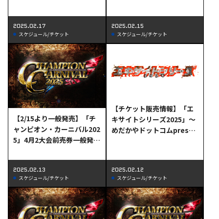
シート完売のお知らせ
日決定のお知らせ
2025.02.17
2025.02.15
スケジュール/チケット
スケジュール/チケット
【チケット販売情報】「エ
【2/15より一般発売】「チ
キサイトシリーズ2025」～
ャンピオン・カーニバル202
めだかやドットコムpresen
5」4月2大会前売券一般発売
ts～2.24八王子大会プレミ
日決定のお知らせ
アムシート、スペシャルリ
ングサイド完売、リングサ
2025.02.13
2025.02.12
イド残りわずかのお知らせ
スケジュール/チケット
スケジュール/チケット