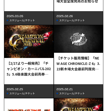
場大会全席完売のお知らせ
2025.03.05
2025.02.26
スケジュール/チケット
スケジュール/チケット
【チケット販売情報】「NE
【2/27より一般発売】「チ
W AGE CHRONICLE-Z 6」3.
ャンピオン・カーニバル202
23新木場大会最前列席完
5」5.6後楽園大会前売券一
売、指定席残りわずかのお
般発売日決定のお知らせ
知らせ
2025.02.25
2025.02.21
スケジュール/チケット
スケジュール/チケット